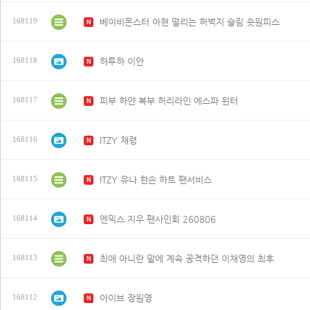
베이비몬스터 아현 떨리는 허벅지 슬림 숏원피스
168119
N
하투하 이안
168118
N
피부 하얀 복부 허리라인 에스파 윈터
168117
N
ITZY 채령
168116
N
ITZY 유나 한손 하트 팬서비스
168115
N
엔믹스 지우 팬사인회 260806
168114
N
최애 아니란 말에 계속 공격하던 이채영의 최후
168113
N
아이브 장원영
168112
N