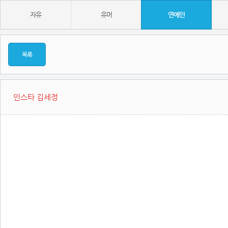
자유
유머
연예인
목록
인스타 김세정