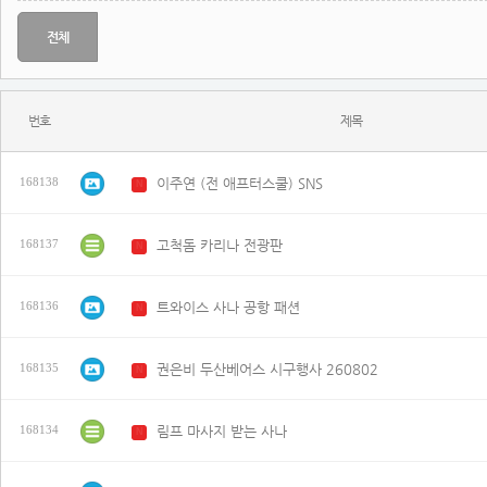
전체
번호
제목
이주연 (전 애프터스쿨) SNS
168138
N
고척돔 카리나 전광판
168137
N
트와이스 사나 공항 패션
168136
N
권은비 두산베어스 시구행사 260802
168135
N
림프 마사지 받는 사나
168134
N