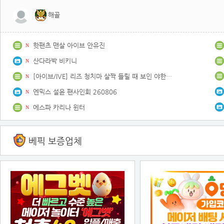
해골
핫팬츠 맨살 아이브 안유진
N
산다라박 비키니
N
[아이브/IVE] 리즈 청치마 살짝 들릴 때 보인 야한 엉밑살
N
엔믹스 설윤 팬사인회 260806
N
에스파 카리나 윈터
N
베픽 보증업체