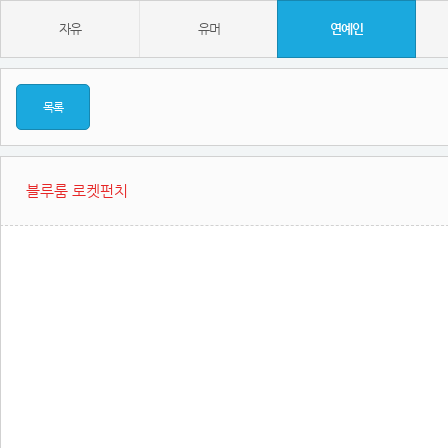
자유
유머
연예인
목록
블루룸 로켓펀치