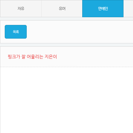
자유
유머
연예인
목록
핑크가 잘 어울리는 지은이