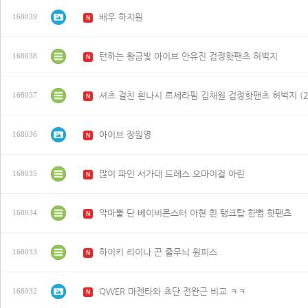
배우 하지원
168039
N
턴하는 황금빛 아이브 안유진 검정핫팬츠 허벅지
168038
N
셔츠 걸친 흰나시 르세라핌 김채원 검정핫팬츠 허벅지 (2
168037
N
아이브 장원영
168036
N
많이 파인 서가대 드레스 오마이걸 아린
168035
N
악마뿔 단 베이비몬스터 아현 흰 탱크탑 한뼘 핫팬츠
168034
N
하이키 리이나 끈 줄무늬 원피스
168033
N
QWER 마젠타와 쵸단 전완근 비교 ㅋㅋ
168032
N