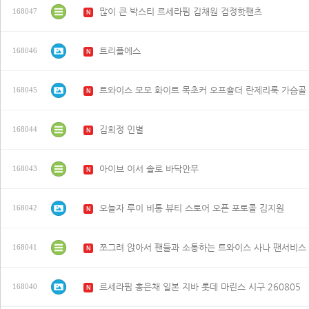
많이 큰 박스티 르세라핌 김채원 검정핫팬츠
168047
N
트리플에스
168046
N
트와이스 모모 화이트 목초커 오프숄더 란제리룩 가슴골
168045
N
김희정 인별
168044
N
아이브 이서 솔로 바닥안무
168043
N
오늘자 루이 비통 뷰티 스토어 오픈 포토콜 김지원
168042
N
쪼그려 앉아서 팬들과 소통하는 트와이스 사나 팬서비스
168041
N
르세라핌 홍은채 일본 지바 롯데 마린스 시구 260805
168040
N