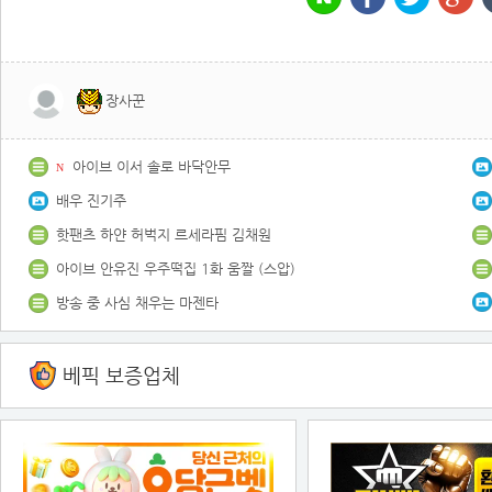
장사꾼
아이브 이서 솔로 바닥안무
N
배우 진기주
핫팬츠 하얀 허벅지 르세라핌 김채원
아이브 안유진 우주떡집 1화 움짤 (스압)
방송 중 사심 채우는 마젠타
베픽 보증업체