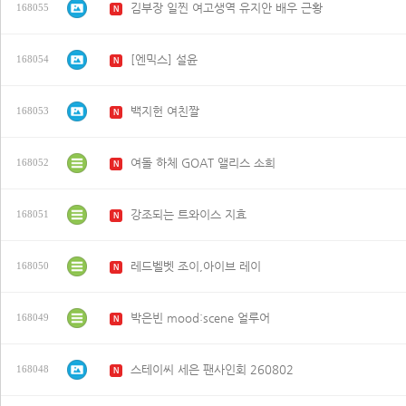
김부장 일찐 여고생역 유지안 배우 근황
168055
N
[엔믹스] 설윤
168054
N
백지헌 여친짤
168053
N
여돌 하체 GOAT 앨리스 소희
168052
N
강조되는 트와이스 지효
168051
N
레드벨벳 조이,아이브 레이
168050
N
박은빈 mood:scene 얼루어
168049
N
스테이씨 세은 팬사인회 260802
168048
N