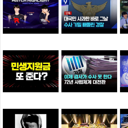
39:38 유나라 레전드
[단독] ‘장윤기’ 논란인데…‘경찰관 뺑소니’ 수사 빼돌린 경찰
N
N
N
물음표
크롬
와.. 추석 전 민생지원금 또 준다?
이제 검사가 직접 수사 못 한다…72년 사법체계 대전환421421
이영자
가습기