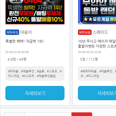
야옹이
스페이드
베픽추천
베픽보증
특별한 혜택! 자금력 1위!
10년 무사고 메이저 매
돌발이벤트 다양한 스포
25-06-03 02:50:48
25-06-03 02:22:09
4.8점 / 44명
5점 / 112명
#파워볼
,
#에볼루션
,
#슬롯
,
#스포츠
,
#
#베픽파워볼
,
#에볼루션
,
미니게임
,
#E스포츠
,
#레볼루션홀덤
츠
,
#미니게임
자세히보기
자세히보