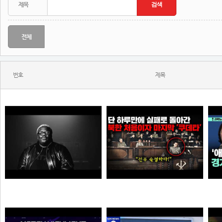
전체
번호
제목
KITSCHKRIEG - du bist gut genug without SHIRIN DAVID
북한에 그나마 남아 있었던 민주주의가 완전히 삭제되고 김일성이 권력을 잡게 된 결정적인 사건
N
N
N
소주반샷
오타쿠