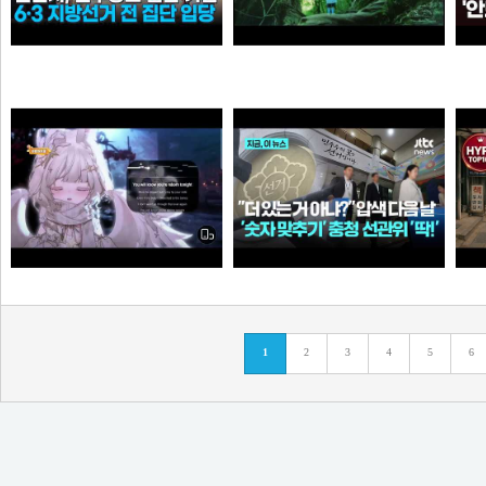
신천지, 6·3 지방선거 전 민주당 집단 입당…수도권 지역
[원작] 지금 만나러 갑니다 OST -시간을 넘어서
누
떨어진원숭이
아이언맨
Call Of Silence - Clear Sky remix • Cover: Mirai | Atack on titan ost | Cover - Vtuber
더 있는 거 아냐?" 압수수색 다음 날...충청 선관위서도 '숫자 맞추기' 포착
탈
1
2
3
4
5
6
타짜신정환
애플