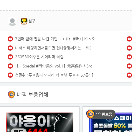
철구
3연패 끝에 멘탈 나간 기인ㅋㅋ (ft. 룰러) | Kiin Stream Highlights
나서스 파밍하면서들으면 겁나짱짱쎄지는 노래(스택1000)듣기좋은 브금
260530이주은 치어리더 직캠
【＋Special #田中美久 vol.1】最高傑作！3rd写真集の“オールアザーカット”＆ムービーを「プラス！」会員だけにお届け♡＜2026年3月後期＞
선관위 "투표용지 모자라 더 보낸 투표소 67곳" [MBN 뉴스7]
베픽 보증업체
1억원보증