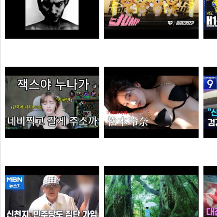
MONSTA - Holdin' On (Skrillex & Nero Remix)
젠랑이
극혐
물음표
엘프녀가 롤하다 극대노하게된 이유
【#松本玲奈】話題のショートドラマ出演女優が待望の水着グラビアに挑戦！――デジタル写真集『21歳の奇跡』好評発売中！ Reina Matsumoto
오타쿠
타짜신정환