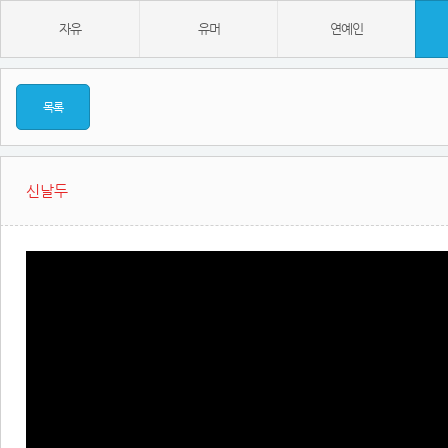
자유
유머
연예인
목록
신날두