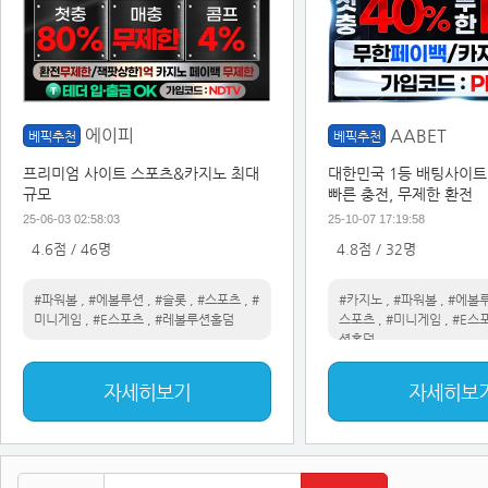
에이피
AABET
베픽추천
베픽추천
프리미엄 사이트 스포츠&카지노 최대
대한민국 1등 배팅사이트 
규모
빠른 충전, 무제한 환전
25-06-03 02:58:03
25-10-07 17:19:58
4.6점 / 46명
4.8점 / 32명
#파워볼
,
#에볼루션
,
#슬롯
,
#스포츠
,
#
#카지노
,
#파워볼
,
#에볼
미니게임
,
#E스포츠
,
#레볼루션홀덤
스포츠
,
#미니게임
,
#E스
션홀덤
자세히보기
자세히보