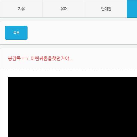
자유
유머
연예인
목록
봉감독ㅜㅜ 어떤싸움을햇던거야..