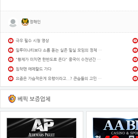
정해인
극우 필수 시청 영상
일루미나티보다 소름 돋는 실존 밀실 모임의 정체 (유출 사태)
"황제가 미치면 한반도로 온다" 중국이 수천년간 단 한번도 한국을 흡수 못한 이유
침착맨 에메랄드 가다
요즘은 가슴작은게 유행이라고...? 큰슴들의 고민 ㅠ.ㅠ
베픽 보증업체