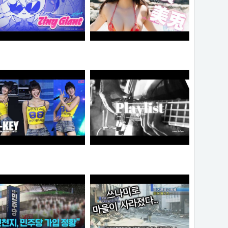
자오 EP 「Tiny Giant」 | 젠레스 존 제로
【#白濱美兎】変わらぬあどけなさから、こぼれおちる色気。――デジタル写真集『あの日の約束、大人の答え。』好評発売中！ Miu Shirahama
픽샤워
곰비서
하이키 옐 직캠 #YEL #H1KEY @260731 정읍물빛축제 ♬ 여름이었다 (Summer Was You)
듣게
픽도리
순대국