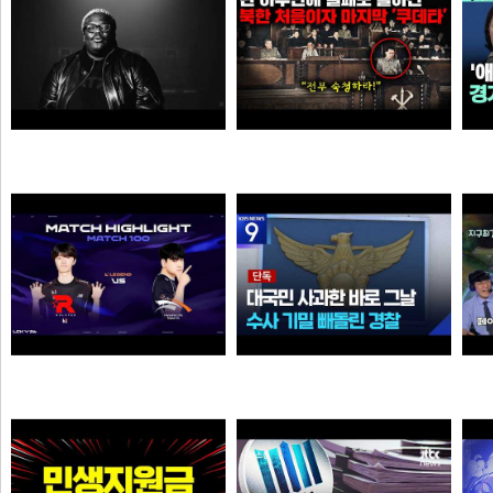
KITSCHKRIEG - du bist gut genug without SHIRIN DAVID
북한에 그나마 남아 있었던 민주주의가 완전히 삭제되고 김일성이 권력을 잡게 된 결정적인 사건
소주반샷
오타쿠
39:38 유나라 레전드
[단독] ‘장윤기’ 논란인데…‘경찰관 뺑소니’ 수사 빼돌린 경찰
We
물음표
크롬