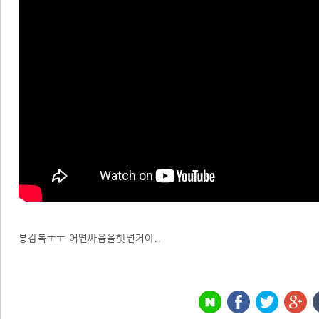
봉감독ㅜㅜ 어떤싸움을햇던거야..