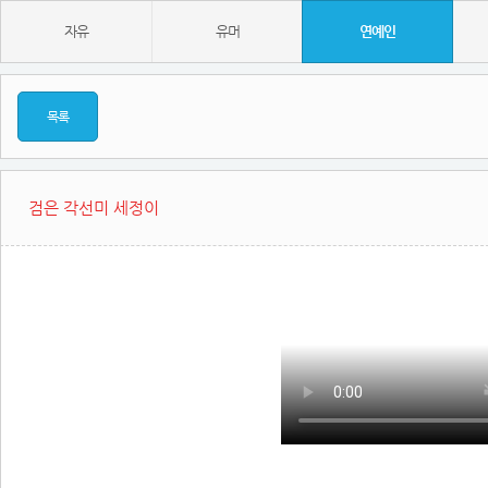
자유
유머
연예인
목록
검은 각선미 세정이