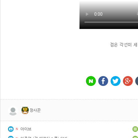
검은 각선미 
장사꾼
아이브
N