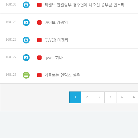
리센느 안원잘부 경주편에 나오신 종부님 인스타
168130
N
아이브 장원영
168129
N
QWER 마젠타
168128
N
qwer 히나
168127
N
거울보는 엔믹스 설윤
168126
N
1
2
3
4
5
6