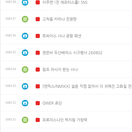
이주연 (전 애프터스쿨) SNS
168138
N
고척돔 카리나 전광판
168137
N
트와이스 사나 공항 패션
168136
N
권은비 두산베어스 시구행사 260802
168135
N
림프 마사지 받는 사나
168134
N
168133
N
QWER 쵸단
168132
N
프로미스나인 박지원 가창력
168131
N