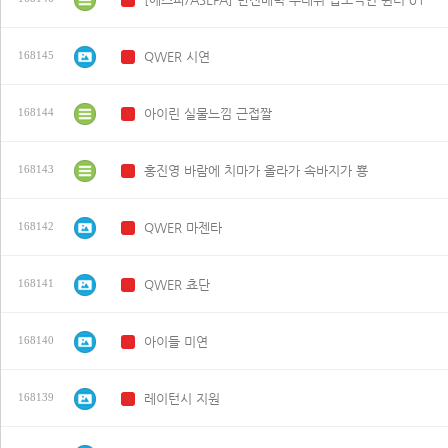
QWER 시연
168145
N
아이린 실물느낌 근접짤
168144
N
홍진영 바람에 치마가 올라가 속바지가 뿅
168143
N
QWER 마젠타
168142
N
QWER 쵸단
168141
N
아이들 미연
168140
N
레이턴시 지원
168139
N