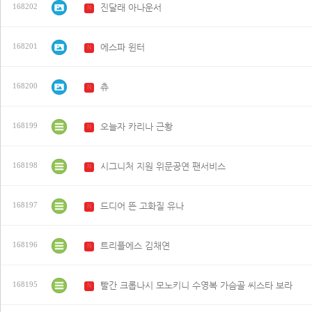
진달래 아나운서
168202
N
에스파 윈터
168201
N
츄
168200
N
오늘자 카리나 근황
168199
N
시그니처 지원 위문공연 팬서비스
168198
N
드디어 뜬 고화질 유나
168197
N
트리플에스 김채연
168196
N
빨간 크롭나시 모노키니 수영복 가슴골 씨스타 보라
168195
N