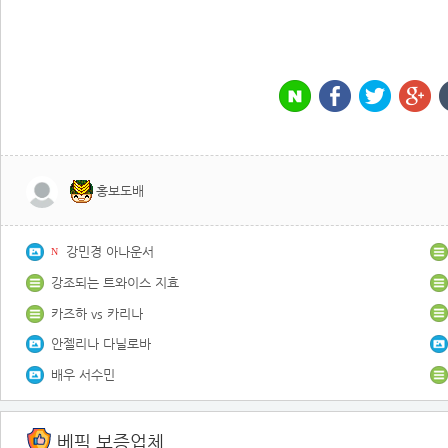
홍보도배
강민경 아나운서
N
강조되는 트와이스 지효
카즈하 vs 카리나
안젤리나 다닐로바
배우 서수민
베픽 보증업체