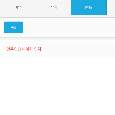
자유
유머
연예인
목록
안무연습 나이키 연희