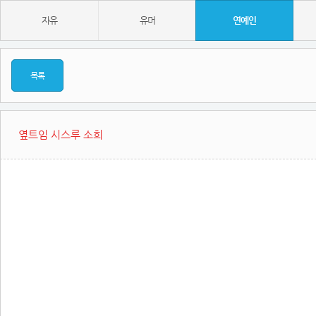
자유
유머
연예인
목록
옆트임 시스루 소희