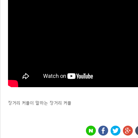
장거리 커플이 말하는 장거리 커플