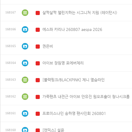
살짝살짝 챌린지하는 시그니처 지원 (레이턴시)
168167
N
에스파 카리나 260807 aespa 2026
168166
N
권은비
168165
N
아이브 장원영 포에버체리
168164
N
[블랙핑크/BLACKPINK] 제니 옆슴라인
168163
N
가죽팬츠 내전근 아이브 안유진 원오프숄더 청나시크롭
168162
N
프로미스나인 송하영 팬사인회 260801
168161
N
[엔믹스] 설윤
168160
N