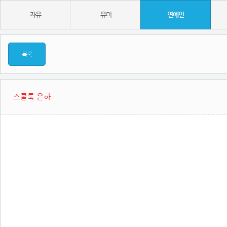
자유
유머
연예인
목록
스쿨룩 은하