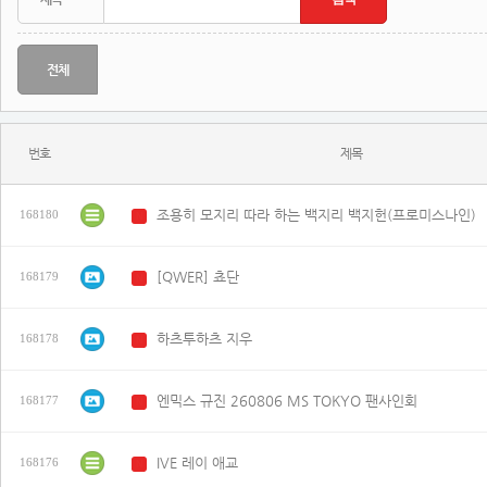
전체
번호
제목
조용히 모지리 따라 하는 백지리 백지헌(프로미스나인)
168180
N
[QWER] 쵸단
168179
N
하츠투하츠 지우
168178
N
엔믹스 규진 260806 MS TOKYO 팬사인회
168177
N
IVE 레이 애교
168176
N