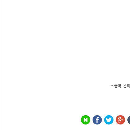
스쿨룩 은