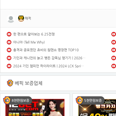
해적
한 편으로 알아보는 6.25전쟁
아니야 (Tell Me Why)
충격과 공포였던 쵸비의 원맨쇼 명장면 TOP10
기인과 캐니언의 늙고 병든 감독님 챙기기 | 2026 젠지 아레나
2024 기인 챔피언 하이라이트 | 2024 LCK Spring Champion Highlight - 크산테(K`sante) #기인 #Kiin #그기인거
베픽 보증업체
8천만원보증
5천만원보증