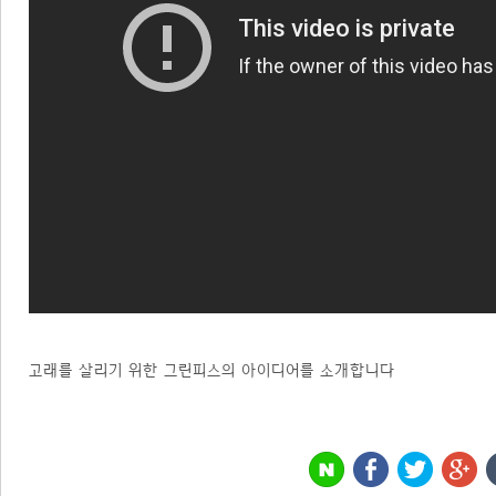
고래를 살리기 위한 그린피스의 아이디어를 소개합니다