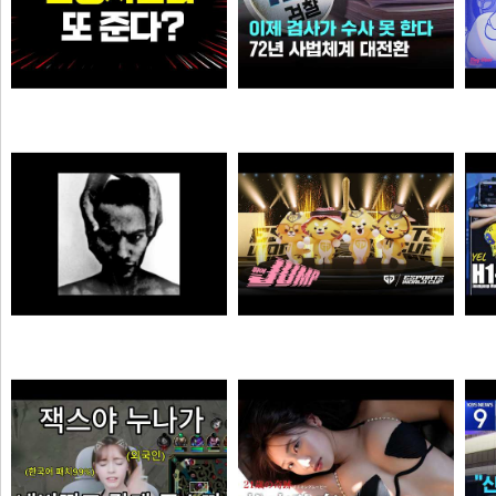
와.. 추석 전 민생지원금 또 준다?
이제 검사가 직접 수사 못 한다…72년 사법체계 대전환421421
이영자
가습기
MONSTA - Holdin' On (Skrillex & Nero Remix)
젠랑이
극혐
물음표