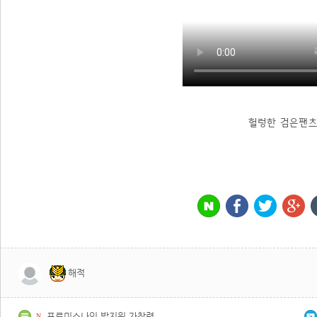
헐렁한 검은팬츠
해적
프로미스나인 박지원 가창력
N