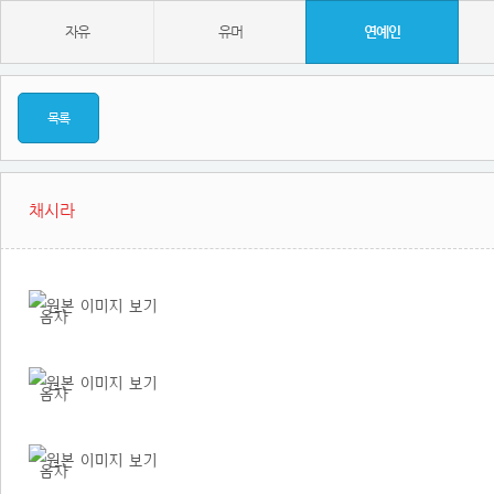
자유
유머
연예인
목록
채시라