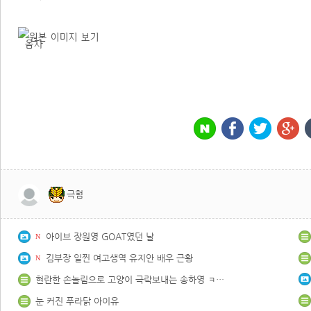
극혐
아이브 장원영 GOAT였던 날
N
김부장 일찐 여고생역 유지안 배우 근황
N
현란한 손놀림으로 고양이 극락보내는 송하영 ㅋㅋ (프로미스나인)
눈 커진 푸라닭 아이유