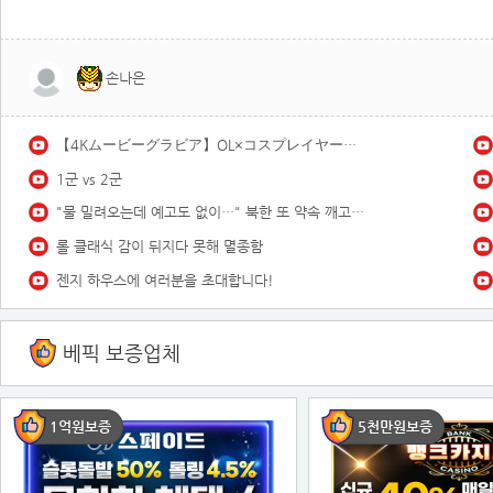
손나은
【4Kムービーグラビア】OL×コスプレイヤーの二刀流ヒロイン #大原円香 ちゃんが再登場！“殻を破る”をテーマに可愛らしさも破壊力もパワーアップした水着撮影に最高画質で没入密着！【メイキング】
1군 vs 2군
"물 밀려오는데 예고도 없이…" 북한 또 약속 깨고 '무단 방류'
롤 클래식 감이 뒤지다 못해 멸종함
젠지 하우스에 여러분을 초대합니다!
베픽 보증업체
1억원보증
5천만원보증