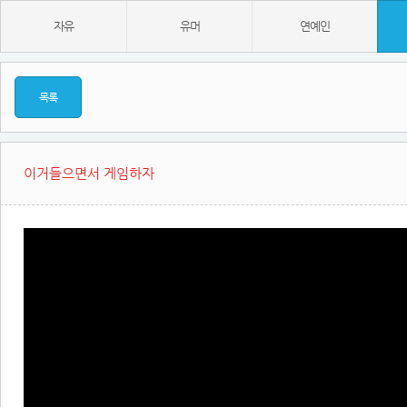
자유
유머
연예인
목록
이거들으면서 게임하자