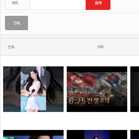
전체
번호
제목
와...ㅈㄴ좋다
한 편으로 알아보는 6.25전쟁
N
N
N
해골
질주머신