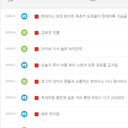
트와이스 모모 화이트 목초커 오프숄더 란제리룩 가슴골
168045
N
김희정 인별
168044
N
아이브 이서 솔로 바닥안무
168043
N
오늘자 루이 비통 뷰티 스토어 오픈 포토콜 김지원
168042
N
쪼그려 앉아서 팬들과 소통하는 트와이스 사나 팬서비스
168041
N
르세라핌 홍은채 일본 지바 롯데 마린스 시구 260805
168040
N
배우 하지원
168039
N