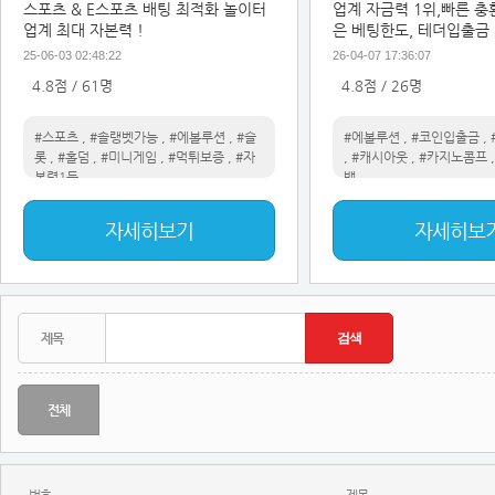
스포츠 & E스포츠 배팅 최적화 놀이터
업계 자금력 1위,빠른 충
업계 최대 자본력 !
은 베팅한도, 테더입출금
실시간 베팅 캐시아웃가
25-06-03 02:48:22
26-04-07 17:36:07
4.8점 / 61명
4.8점 / 26명
#스포츠
,
#솔랭벳가능
,
#에볼루션
,
#슬
#에볼루션
,
#코인입출금
,
롯
,
#홀덤
,
#미니게임
,
#먹튀보증
,
#자
,
#캐시아웃
,
#카지노콤프
본력1등
백
자세히보기
자세히보
전체
번호
제목