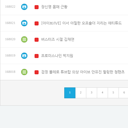
장신영 몸매 근황
168022
N
[아이브/IVE] 이서 아찔한 오프숄더 지리는 애티튜드
168021
N
버스터즈 시절 김채연
168020
N
프로미스나인 박지원
168019
N
검정 볼레로 튜브탑 의상 아이브 안유진 헐렁한 청팬츠
168018
N
1
2
3
4
5
6