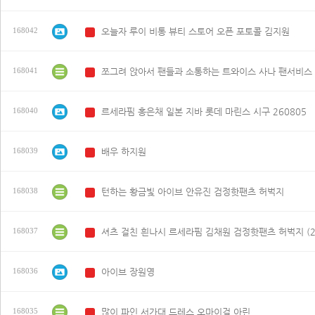
오늘자 루이 비통 뷰티 스토어 오픈 포토콜 김지원
168042
N
쪼그려 앉아서 팬들과 소통하는 트와이스 사나 팬서비스
168041
N
르세라핌 홍은채 일본 지바 롯데 마린스 시구 260805
168040
N
배우 하지원
168039
N
턴하는 황금빛 아이브 안유진 검정핫팬츠 허벅지
168038
N
셔츠 걸친 흰나시 르세라핌 김채원 검정핫팬츠 허벅지 (2
168037
N
아이브 장원영
168036
N
많이 파인 서가대 드레스 오마이걸 아린
168035
N