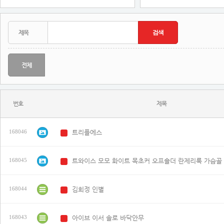
전체
번호
제목
트리플에스
168046
N
트와이스 모모 화이트 목초커 오프숄더 란제리룩 가슴골
168045
N
김희정 인별
168044
N
아이브 이서 솔로 바닥안무
168043
N