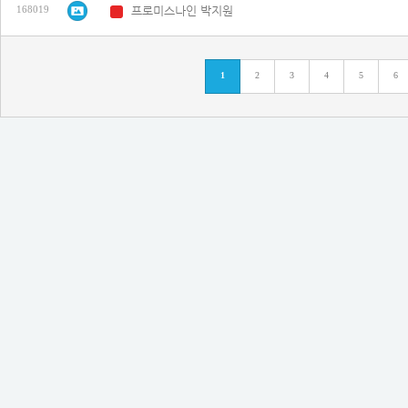
프로미스나인 박지원
168019
N
1
2
3
4
5
6