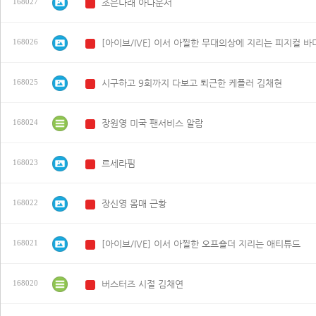
조은나래 아나운서
168027
N
[아이브/IVE] 이서 아찔한 무대의상에 지리는 피지컬 
168026
N
시구하고 9회까지 다보고 퇴근한 케플러 김채현
168025
N
장원영 미국 팬서비스 알람
168024
N
르세라핌
168023
N
장신영 몸매 근황
168022
N
[아이브/IVE] 이서 아찔한 오프숄더 지리는 애티튜드
168021
N
버스터즈 시절 김채연
168020
N