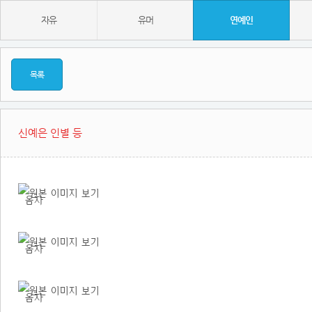
자유
유머
연예인
목록
신예은 인별 등