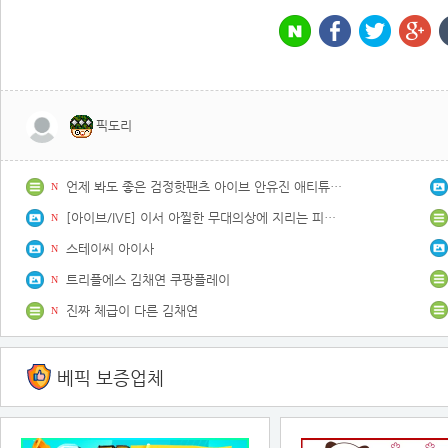
픽도리
언제 봐도 좋은 검정핫팬츠 아이브 안유진 애티튜드 댄브
N
[아이브/IVE] 이서 아찔한 무대의상에 지리는 피지컬 바디라인
N
스테이씨 아이사
N
트리플에스 김채연 쿠팡플레이
N
진짜 체급이 다른 김채연
N
베픽 보증업체