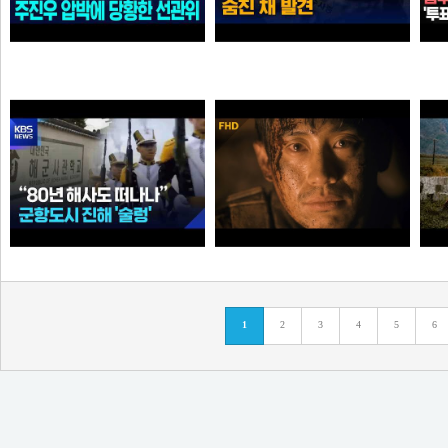
"선관위 서버는 건드리면 안돼?" 주진우 압박에 '당황'한 선관위 사무총장142142421
인천 한 선관위 사무실 직원 숨진 채…유서 발견 [
가습기
곰비서
“80년 해사도 진해 떠나나”…술렁이는 군항도시 /
고지전 – 정전협정 (10/10) | 신하균 류승룡
1
2
3
4
5
6
순대국
타짜신정환