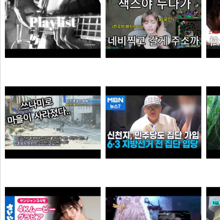
듣게
엘프녀가 롤하다 극대노하게된 이유
순대국
오타쿠
0:41 할아버지 대담한거보소 영압지리네
신천지, 6·3 지방선거 전 민주당 집단 입당…수도권 지역
오쿠오쿠오타쿠
떨어진원숭이