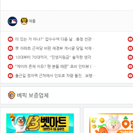
애플
더 있는 거 아냐?" 압수수색 다음 날...충청 선관위서도 '숫자 맞추기' 포착
李 아파트 근저당 비판 재경부 게시글 당일 삭제…"대출 막더니 내로남불"
10대부터 70대까지, "민생지원금" 솔직한 생각
“게이머 존재 이유? 팬 분들 때문” 쵸비 인터뷰 | GEN vs KRX(04.30)
출근길 정자역 근처에서 인도로 차량 돌진...보행자 숨져 / YTN
베픽 보증업체