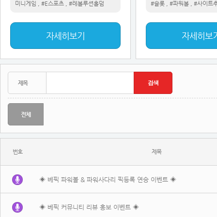
미니게임
,
#E스포츠
,
#레볼루션홀덤
#슬롯
,
#파워볼
,
#사이트
자세히보기
자세히보
전체
번호
제목
◈ 베픽 파워볼 & 파워사다리 픽등록 연승 이벤트 ◈
◈ 베픽 커뮤니티 리뷰 홍보 이벤트 ◈