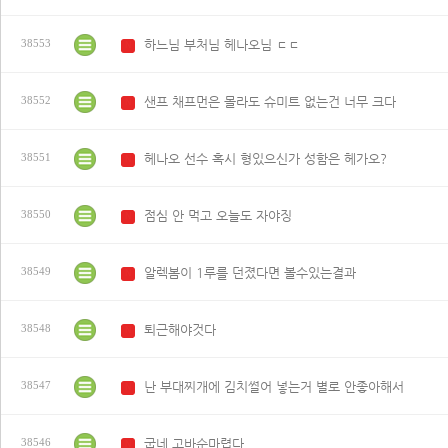
하느님 부처님 헤나오님 ㄷㄷ
38553
N
샌프 채프먼은 몰라도 슈미트 없는건 너무 크다
38552
N
헤나오 선수 혹시 형있으신가 성함은 헤가오?
38551
N
점심 안 먹고 오늘도 자야징
38550
N
알렉봄이 1루를 던졌다면 볼수있는결과
38549
N
퇴근해야것다
38548
N
난 부대찌개에 김치썰어 넣는거 별로 안좋아해서
38547
N
굽네 고바순마렵다
38546
N