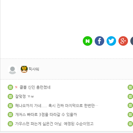
픽샤워
클블 신인 홈런쳤네
N
잘맞정 ㄲㅂ
헤나오까지 가네..... 혹시 진짜 마지막으로 한번만 해줄수있니
개저스 빠따로 3점을 따라갈 수 있을까
가우스먼 파는게 싫은건 아님. 예정된 수순이었고