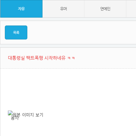
자유
유머
연예인
목록
대통령실 팩트폭행 시작하네유 ㅋㅋ