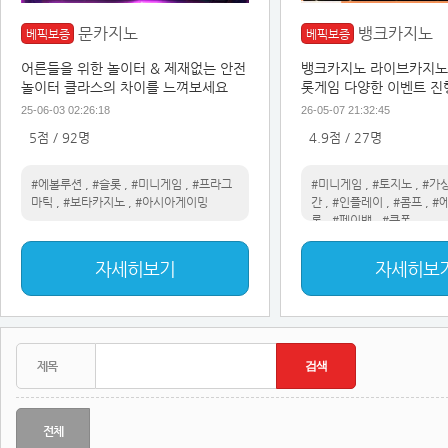
문카지노
뱅크카지노
베픽보증
베픽보증
어른들을 위한 놀이터 & 제재없는 안전
뱅크카지노 라이브카지노
놀이터 클라스의 차이를 느껴보세요
롯게임 다양한 이벤트 진행
재충·페이백·콤프 지급 
25-06-03 02:26:18
26-05-07 21:32:45
무제한환전 지원
5점 / 92명
4.9점 / 27명
#에볼루션
,
#슬롯
,
#미니게임
,
#프라그
#미니게임
,
#토지노
,
#가
마틱
,
#보타카지노
,
#아시아게이밍
간
,
#인플레이
,
#콤프
,
#
롯
,
#페이백
,
#쿠폰
자세히보기
자세히보
전체