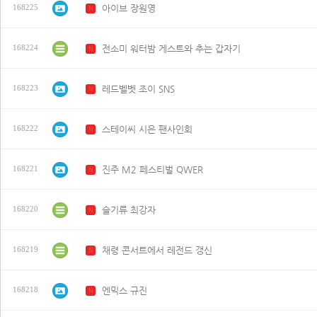
아이브 장원영
168225
N
전소미 워터밤 게스트와 추는 갑자기
168224
N
레드벨벳 조이 SNS
168223
N
스테이씨 시은 팬사인회
168222
N
진주 M2 페스티벌 QWER
168221
N
슬기류 최강자
168220
N
채령 콘서트에서 레전드 갱신
168219
N
엔믹스 규진
168218
N