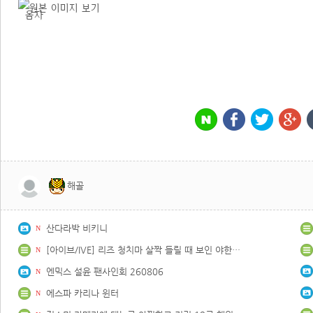
해골
산다라박 비키니
N
[아이브/IVE] 리즈 청치마 살짝 들릴 때 보인 야한 엉밑살
N
엔믹스 설윤 팬사인회 260806
N
에스파 카리나 윈터
N