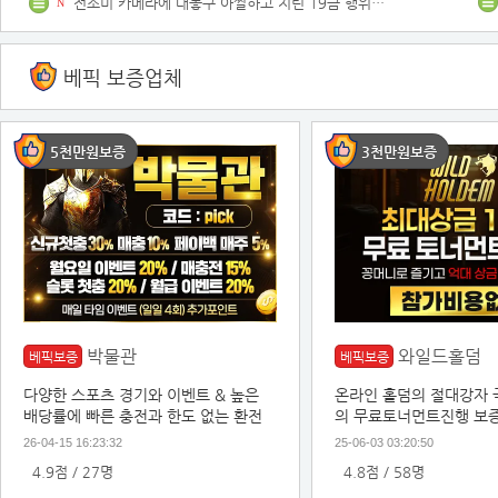
전소미 카메라에 대놓구 아찔하고 지린 19금 행위예술
N
베픽 보증업체
5천만원보증
3천만원보증
박물관
와일드홀덤
베픽보증
베픽보증
다양한 스포츠 경기와 이벤트 & 높은
온라인 홀덤의 절대강자 
배당률에 빠른 충전과 한도 없는 환전
의 무료토너먼트진행 보증
이트
26-04-15 16:23:32
25-06-03 03:20:50
4.9점 / 27명
4.8점 / 58명