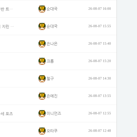
순대국
[베이비몬스터/BABYMONSTER] 아사 무대위 아찔한 골반 트월킹
26-08-07 16:00
순대국
[베이비몬스터/BABYMONSTER] 05년생 골반 터는감이 지린 파리
26-08-07 15:55
손나은
26-08-07 15:40
크롬
26-08-07 15:20
철구
26-08-07 14:30
손예진
26-08-07 13:55
미니언즈
자세 포즈
26-08-07 12:55
오타쿠
26-08-07 12:48