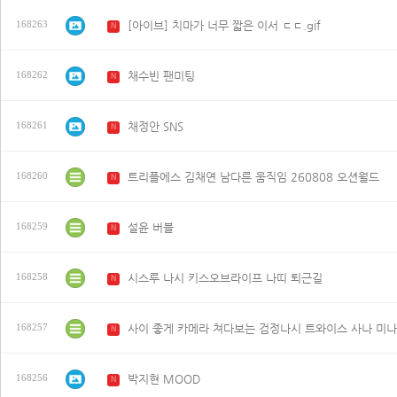
[아이브] 치마가 너무 짧은 이서 ㄷㄷ.gif
168263
N
채수빈 팬미팅
168262
N
채정안 SNS
168261
N
트리플에스 김채연 남다른 움직임 260808 오션월드
168260
N
설윤 버블
168259
N
시스루 나시 키스오브라이프 나띠 퇴근길
168258
N
사이 좋게 카메라 쳐다보는 검정나시 트와이스 사나 미나
168257
N
박지현 MOOD
168256
N