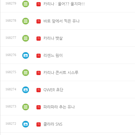
카리나 : 울어?? 울지마!!
168279
N
바로 앞에서 찍은 유나
168278
N
카리나 뱃살
168277
N
리센느 원이
168276
N
카리나 콘서트 시스루
168275
N
QWER 쵸단
168274
N
파라파라 추는 유나
168273
N
클라라 SNS
168272
N