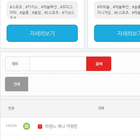
#스포츠
,
#카지노
,
#에볼루션
,
#프라그
#파워볼
,
#에볼루션
,
#슬
마틱
,
#슬롯
,
#홀덤
,
#E스포츠
,
#가상스
미니게임
,
#E스포츠
,
#레
포츠
자세히보기
자세히보
전체
번호
제목
리센느 제나 까엉턴
168280
N