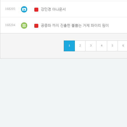
강민경 아나운서
168205
N
공중파 까지 진출한 불뿜는 거제 파이리 원이
168204
N
1
2
3
4
5
6