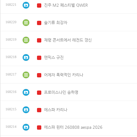
진주 M2 페스티벌 QWER
168221
N
슬기류 최강자
168220
N
채령 콘서트에서 레전드 갱신
168219
N
엔믹스 규진
168218
N
어제자 폭력적인 카리나
168217
N
프로미스나인 송하영
168216
N
에스파 카리나
168215
N
에스파 윈터 260808 aespa 2026
168214
N