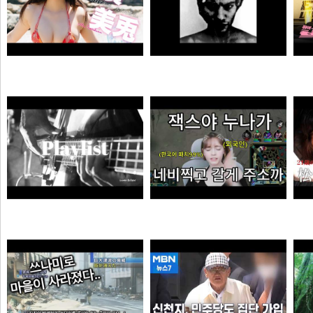
MONSTA - Holdin' On (Skrillex & Nero Remix)
젠
【#白濱美兎】変わらぬあどけなさから、こぼれおちる色気。――デジタル写真集『あの日の約束、大人の答え。』好評発売中！ Miu Shirahama
극혐
곰비서
듣게
엘프녀가 롤하다 극대노하게된 이유
순대국
오타쿠