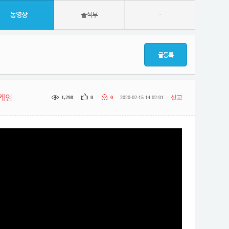
동영상
출석부
-
글등록
 게임
신고
1,298
0
0
2020-02-15 14:02:01