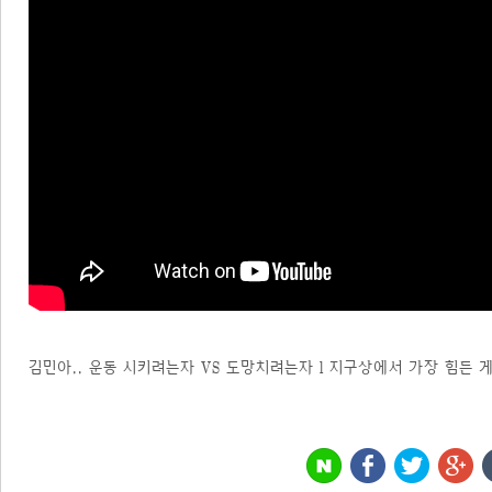
김민아.. 운동 시키려는자 VS 도망치려는자 l 지구상에서 가장 힘든 