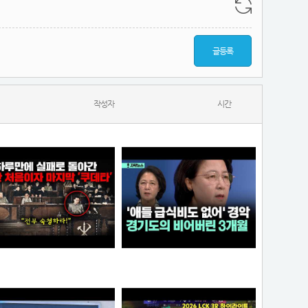
글등록
작성자
시간
북한에 그나마 남아 있었던 민주주의가 완전히 삭제되고 김일성이 권력을 잡게 된 결정적인 사건
살다살다 미애가 불쌍해 보이는 날도 있구나 ㅋㅋㅋㅋ
N
오타쿠
손예진