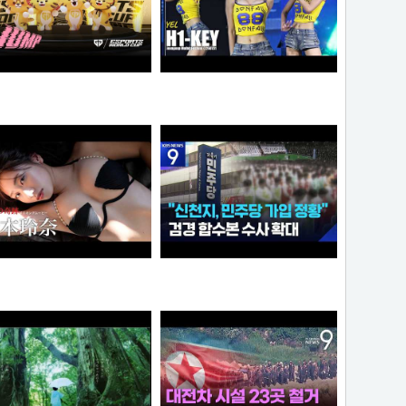
랑이
하이키 옐 직캠 #YEL #H1KEY @260731 정읍물빛축제 ♬ 여름이었다 (Summer Was You)
물음표
픽도리
“6·3 지방선거 앞두고 신천지 민주당 가입 정황”…합수본, 수사 확대
【#松本玲奈】話題のショートドラマ出演女優が待望の水着グラビアに挑戦！――デジタル写真集『21歳の奇跡』好評発売中！ Reina Matsumoto
와꾸대장봉준
타짜신정환