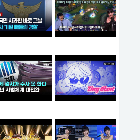
[단독] ‘장윤기’ 논란인데…‘경찰관 뺑소니’ 수사 빼돌린 경찰
Welcome, GEN G Peyz
소주반샷
크롬
이제 검사가 직접 수사 못 한다…72년 사법체계 대전환421421
자오 EP 「Tiny Giant」 | 젠레스 존 제로
가습기
픽샤워