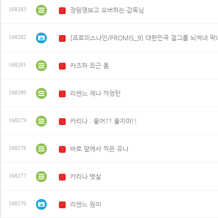
장원영보고 오버하는 감독님
168283
N
168282
N
카즈하 최근 폼
168281
N
리센느 제나 까엉턴
168280
N
카리나 : 울어?? 울지마!!
168279
N
바로 앞에서 찍은 유나
168278
N
카리나 뱃살
168277
N
리센느 원이
168276
N