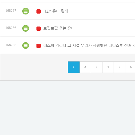
ITZY 유나 뒷태
168267
N
보핍보핍 추는 유나
168266
N
에스파 카리나 그 시절 우리가 사랑했던 테니스부 선배 
168265
N
1
2
3
4
5
6