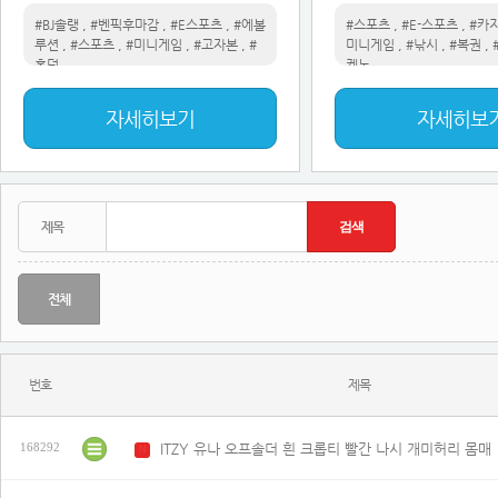
#BJ솔랭
,
#벤픽후마감
,
#E스포츠
,
#에볼
#스포츠
,
#E-스포츠
,
#카
루션
,
#스포츠
,
#미니게임
,
#고자본
,
#
미니게임
,
#낚시
,
#복권
,
홀덤
케노
자세히보기
자세히보
전체
번호
제목
ITZY 유나 오프솔더 흰 크롭티 빨간 나시 개미허리 몸매
168292
N