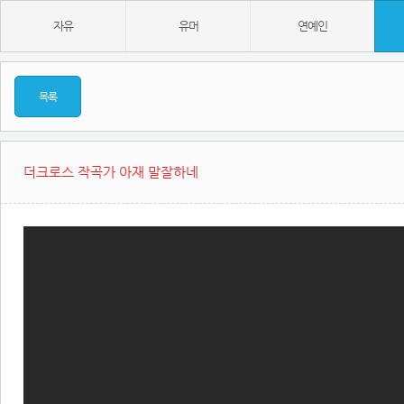
자유
유머
연예인
목록
더크로스 작곡가 아재 말잘하네