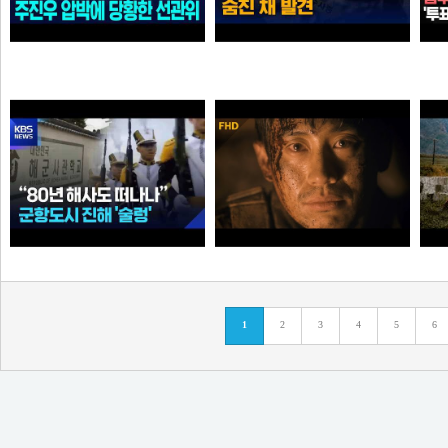
"선관위 서버는 건드리면 안돼?" 주진우 압박에 '당황'한 선관위 사무총장142142421
인천 한 선관위 사무실 직원 숨진 채…유서 발견 [
가습기
곰비서
“80년 해사도 진해 떠나나”…술렁이는 군항도시 /
고지전 – 정전협정 (10/10) | 신하균 류승룡
1
2
3
4
5
6
순대국
타짜신정환