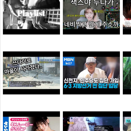
듣게
엘프녀가 롤하다 극대노하게된 이유
순대국
오타쿠
0:41 할아버지 대담한거보소 영압지리네
신천지, 6·3 지방선거 전 민주당 집단 입당…수도권 지역
오쿠오쿠오타쿠
떨어진원숭이