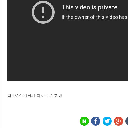
더크로스 작곡가 아재 말잘하네