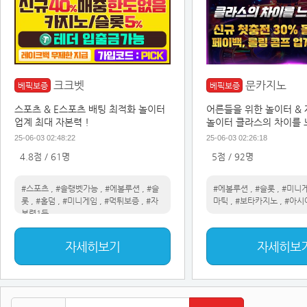
크크벳
문카지노
베픽보증
베픽보증
스포츠 & E스포츠 배팅 최적화 놀이터
어른들을 위한 놀이터 &
업계 최대 자본력 !
놀이터 클라스의 차이를
25-06-03 02:48:22
25-06-03 02:26:18
4.8점 / 61명
5점 / 92명
#스포츠
,
#솔랭벳가능
,
#에볼루션
,
#슬
#에볼루션
,
#슬롯
,
#미니
롯
,
#홀덤
,
#미니게임
,
#먹튀보증
,
#자
마틱
,
#보타카지노
,
#아시
본력1등
자세히보기
자세히보