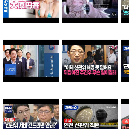
Call Of Silence - Clear Sky remix • Cover: Mirai | Atack on titan ost | Cover - Vtuber
【4Kムービーグラビア】OL×コスプレイヤーの二刀流ヒロイン #大原円香 ちゃんが再登場！“殻を破る”をテーマに可愛らしさも破壊力もパワーアップした水着撮影に最高画質で没入密着！【メイキング】
타짜신정환
손나은
"이제 선관위 해명 못 믿어요" 뒤집어진 주진우 무슨 일이길래
李 아파트 근저당 비판 재경부 게시글 당일 삭제…"대출 막더니 내로남불"
타짜신정환
애플