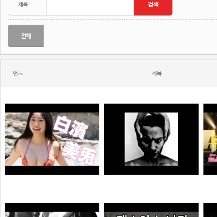
전체
번호
제목
MONSTA - Holdin' On (Skrillex & Nero Remix)
젠
【#白濱美兎】変わらぬあどけなさから、こぼれおちる色気。――デジタル写真集『あの日の約束、大人の答え。』好評発売中！ Miu Shirahama
N
N
극혐
곰비서