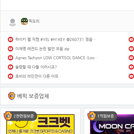
픽도리
하이키 옐 직캠 #YEL #H1KEY @260731 정읍물빛축제 ♬ 여름이었다 (Summer Was You)
이재명 레전드 논란 발언 모음.zip
Agnes Tachyon LOW CORTISOL DANCE (Looped) | Umamusume
솔랭할 때 다들 이러시죠?
쵸비의 라인전이 다른 이유
베픽 보증업체
2천만원보증
1억원보증