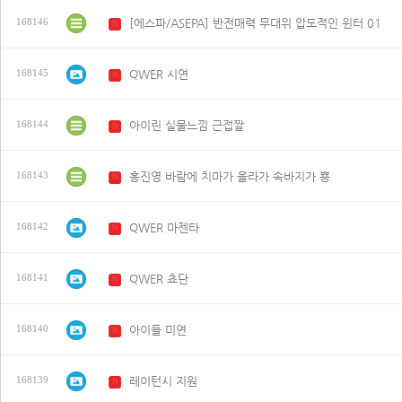
[에스파/ASEPA] 반전매력 무대위 압도적인 윈터 01
168146
N
QWER 시연
168145
N
아이린 실물느낌 근접짤
168144
N
홍진영 바람에 치마가 올라가 속바지가 뿅
168143
N
QWER 마젠타
168142
N
QWER 쵸단
168141
N
아이들 미연
168140
N
레이턴시 지원
168139
N