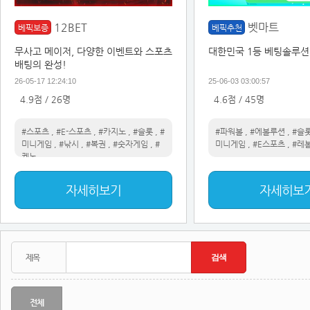
12BET
벳마트
베픽보증
베픽추천
무사고 메이저, 다양한 이벤트와 스포츠
대한민국 1등 베팅솔루션
배팅의 완성!
26-05-17 12:24:10
25-06-03 03:00:57
4.9점 / 26명
4.6점 / 45명
#스포츠
,
#E-스포츠
,
#카지노
,
#슬롯
,
#
#파워볼
,
#에볼루션
,
#슬
미니게임
,
#낚시
,
#복권
,
#숫자게임
,
#
미니게임
,
#E스포츠
,
#레
케노
자세히보기
자세히보
전체