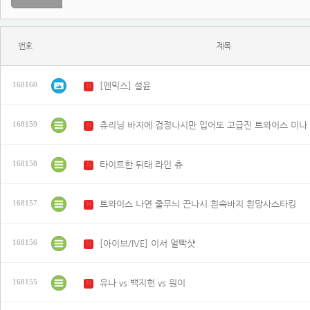
번호
제목
[엔믹스] 설윤
168160
N
츄리닝 바지에 검정나시만 입어도 고급진 트와이스 미나
168159
N
타이트한 뒤태 라인 츄
168158
N
트와이스 나연 줄무늬 끈나시 흰속바지 흰망사스타킹
168157
N
[아이브/IVE] 이서 얼빡샷
168156
N
유나 vs 백지헌 vs 원이
168155
N