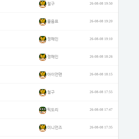
철구
26-08-08 19:50
물음표
26-08-08 19:20
정해인
26-08-08 19:10
정해인
26-08-08 18:26
아이언맨
26-08-08 18:15
철구
26-08-08 17:55
픽도리
26-08-08 17:47
미니언즈
26-08-08 17:35