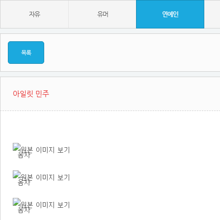
자유
유머
연예인
목록
아일릿 민주