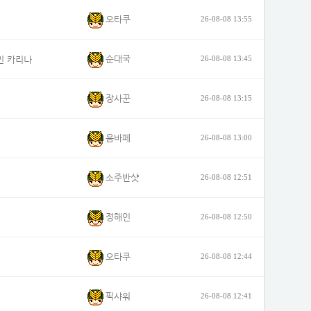
오타쿠
26-08-08 13:55
순대국
인 카리나
26-08-08 13:45
장사꾼
26-08-08 13:15
음바페
26-08-08 13:00
소주반샷
26-08-08 12:51
정해인
26-08-08 12:50
오타쿠
26-08-08 12:44
픽샤워
26-08-08 12:41