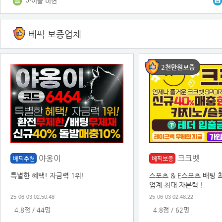
아이들 미연
베픽 보증업체
2천만원보증
야옹이
크크벳
베픽추천
베픽보증
특별한 혜택! 자금력 1위!
스포츠 & E스포츠 배팅 
업계 최대 자본력 !
25-06-03 02:50:48
25-06-03 02:48:22
4.8점 / 44명
4.8점 / 62명