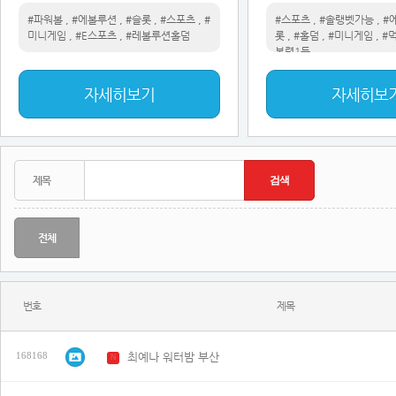
#파워볼
,
#에볼루션
,
#슬롯
,
#스포츠
,
#
#스포츠
,
#솔랭벳가능
,
#
미니게임
,
#E스포츠
,
#레볼루션홀덤
롯
,
#홀덤
,
#미니게임
,
#
본력1등
자세히보기
자세히보
전체
번호
제목
최예나 워터밤 부산
168168
N