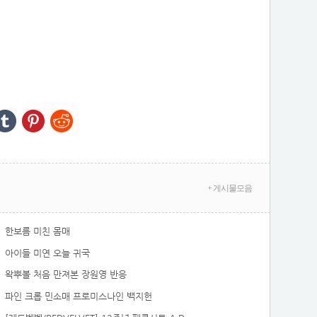
+ 게시물모음
한보름 미친 몸매
아이들 미연 오늘 귀국
왁뿌볼 처음 만져본 장원영 반응
파인 크롭 민소매 프로미스나인 백지헌