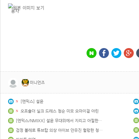
미니언즈
[엔믹스] 설윤
N
오프숄더 실크 드레스 청순 미모 오마이걸 아린
N
[엔믹스/NMIXX] 설윤 무대위에서 지리고 아찔한 기마자세 포즈
검정 볼레로 튜브탑 의상 아이브 안유진 헐렁한 청팬츠