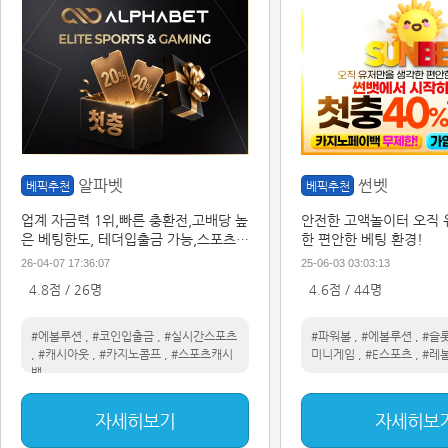
알파벳
썬벳
베픽추천
베픽추천
업계 자금력 1위,빠른 충환전,고배당 높
안전한 고액놀이터 오직 
은 베팅한도, 테더입출금 가능,스포츠
한 편안한 베팅 환경!
실시간 베팅 캐시아웃가능
26-04-07 17:36:07
25-06-03 03:03:13
4.8점 / 26명
4.6점 / 44명
#에볼루션
,
#코인입출금
,
#실시간스포츠
#파워볼
,
#에볼루션
,
#슬
,
#캐시아웃
,
#카지노콤프
,
#스포츠캐시
미니게임
,
#E스포츠
,
#레
백
자세히보기
자세히보