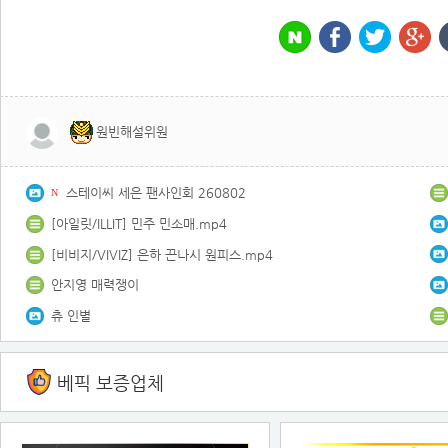
원빈해설위원
스테이씨 세은 팬사인회 260802
N
[아일릿/ILLIT] 민주 민소매.mp4
[비비지/VIVIZ] 은하 끈나시 원피스.mp4
안지영 매력쟁이
츄 인별
베픽 보증업체