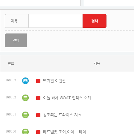
전체
번호
제목
백지헌 여친짤
168053
N
여돌 하체 GOAT 앨리스 소희
168052
N
강조되는 트와이스 지효
168051
N
레드벨벳 조이,아이브 레이
168050
N