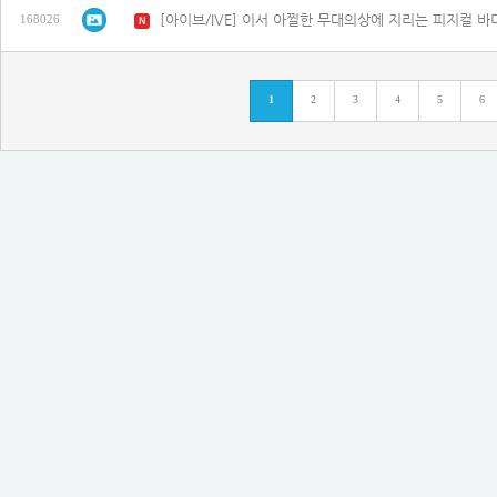
[아이브/IVE] 이서 아찔한 무대의상에 지리는 피지컬 
168026
N
1
2
3
4
5
6