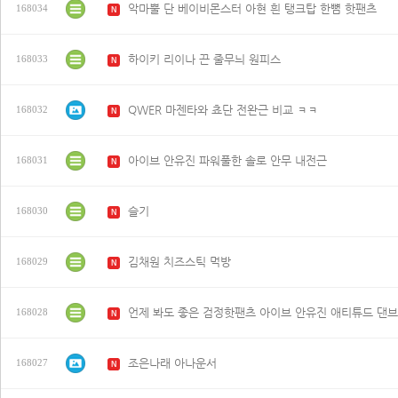
악마뿔 단 베이비몬스터 아현 흰 탱크탑 한뼘 핫팬츠
168034
N
하이키 리이나 끈 줄무늬 원피스
168033
N
QWER 마젠타와 쵸단 전완근 비교 ㅋㅋ
168032
N
아이브 안유진 파워풀한 솔로 안무 내전근
168031
N
슬기
168030
N
김채원 치즈스틱 먹방
168029
N
언제 봐도 좋은 검정핫팬츠 아이브 안유진 애티튜드 댄브
168028
N
조은나래 아나운서
168027
N