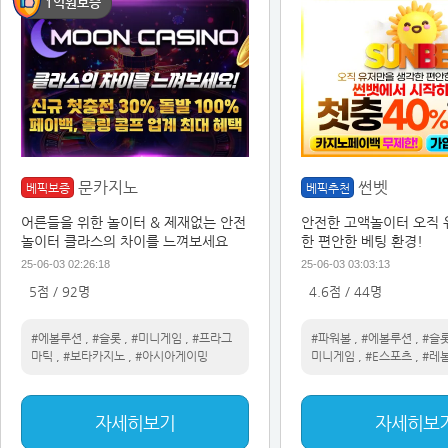
1억원보증
문카지노
썬벳
베픽보증
베픽추천
어른들을 위한 놀이터 & 제재없는 안전
안전한 고액놀이터 오직 
놀이터 클라스의 차이를 느껴보세요
한 편안한 베팅 환경!
25-06-03 02:26:18
25-06-03 03:03:13
5점 / 92명
4.6점 / 44명
#에볼루션
,
#슬롯
,
#미니게임
,
#프라그
#파워볼
,
#에볼루션
,
#슬
마틱
,
#보타카지노
,
#아시아게이밍
미니게임
,
#E스포츠
,
#레
자세히보기
자세히보