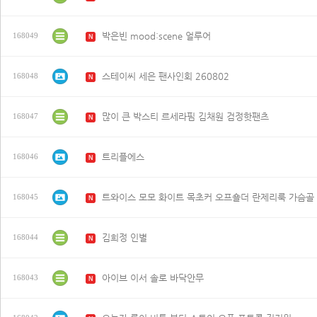
박은빈 mood:scene 얼루어
168049
N
스테이씨 세은 팬사인회 260802
168048
N
많이 큰 박스티 르세라핌 김채원 검정핫팬츠
168047
N
트리플에스
168046
N
트와이스 모모 화이트 목초커 오프숄더 란제리룩 가슴골
168045
N
김희정 인별
168044
N
아이브 이서 솔로 바닥안무
168043
N