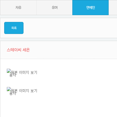
자유
유머
연예인
목록
스테이씨 세은