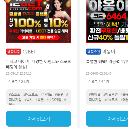
12BET
야옹이
베픽보증
베픽추천
무사고 메이저, 다양한 이벤트와 스포츠
특별한 혜택! 자금력 1위
배팅의 완성!
26-05-17 12:24:10
25-06-03 02:50:48
4.9점 / 26명
4.8점 / 44명
#스포츠
,
#E-스포츠
,
#카지노
,
#슬롯
,
#
#파워볼
,
#에볼루션
,
#슬
미니게임
,
#낚시
,
#복권
,
#숫자게임
,
#
미니게임
,
#E스포츠
,
#레
케노
자세히보기
자세히보