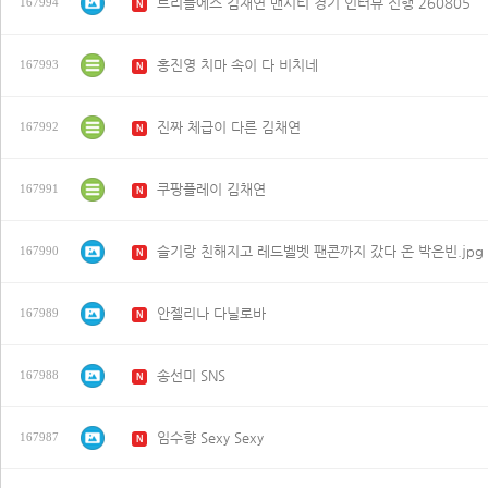
트리플에스 김채연 맨시티 경기 인터뷰 진행 260805
167994
N
홍진영 치마 속이 다 비치네
167993
N
진짜 체급이 다른 김채연
167992
N
쿠팡플레이 김채연
167991
N
슬기랑 친해지고 레드벨벳 팬콘까지 갔다 온 박은빈.jpg
167990
N
안젤리나 다닐로바
167989
N
송선미 SNS
167988
N
임수향 Sexy Sexy
167987
N