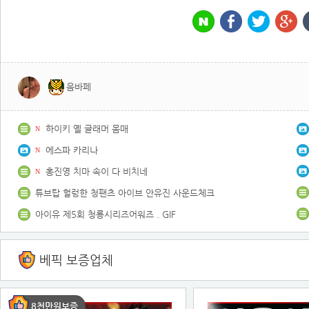
음바페
하이키 옐 글래머 몸매
N
에스파 카리나
N
홍진영 치마 속이 다 비치네
N
튜브탑 헐렁한 청팬츠 아이브 안유진 사운드체크
아이유 제5회 청룡시리즈어워즈 . GIF
베픽 보증업체
8천만원보증