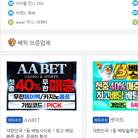
아이들 민니 SNS
리센느 화보
qwer 히나, 마젠타
베픽 보증업체
AABET
벳마트
베픽추천
베픽추천
대한민국 1등 배팅사이트 ! 최고 배당,
대한민국 1등 베팅솔루션
빠른 충전, 무제한 환전