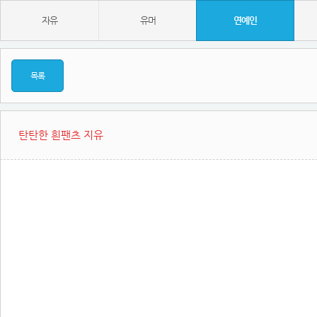
자유
유머
연예인
목록
탄탄한 흰팬츠 지유