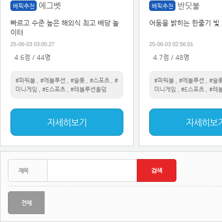
에그벳
반딧불
베픽추천
베픽추천
빠르고 수준 높은 해외식 최고 배당 놀
어둠을 밝히는 한줄기 빛
이터
25-06-03 03:05:27
25-06-03 02:56:01
4.6점 / 44명
4.7점 / 48명
#파워볼
,
#에볼루션
,
#슬롯
,
#스포츠
,
#
#파워볼
,
#에볼루션
,
#슬
미니게임
,
#E스포츠
,
#레볼루션홀덤
미니게임
,
#E스포츠
,
#레
자세히보기
자세히보
전체