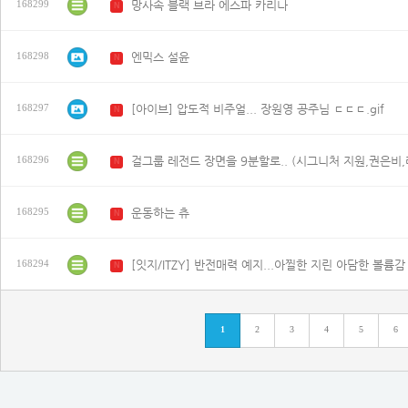
망사속 블랙 브라 에스파 카리나
168299
N
엔믹스 설윤
168298
N
[아이브] 압도적 비주얼... 장원영 공주님 ㄷㄷㄷ.gif
168297
N
168296
N
운동하는 츄
168295
N
168294
N
1
2
3
4
5
6