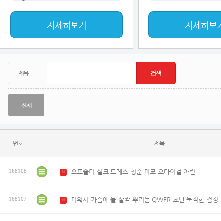
포츠
자세히보기
자세히보
전체
번호
제목
오프숄더 실크 드레스 청순 미모 오마이걸 아린
168108
N
168107
N