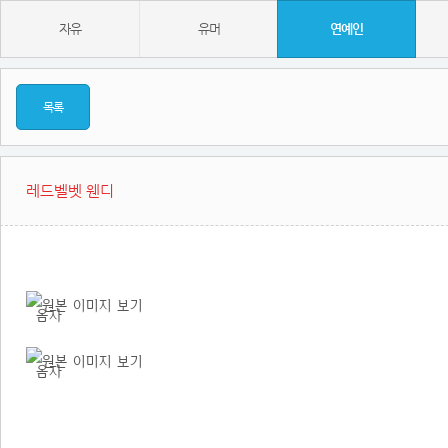
자유
유머
연예인
목록
레드벨벳 웬디