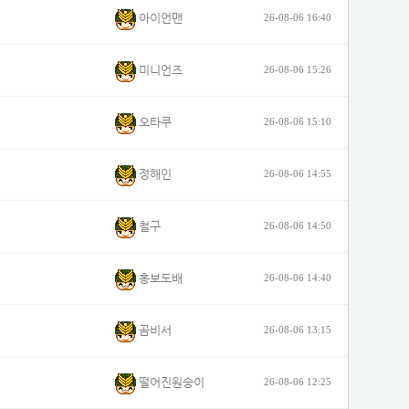
아이언맨
26-08-06 16:40
미니언즈
26-08-06 15:26
오타쿠
26-08-06 15:10
정해인
26-08-06 14:55
철구
26-08-06 14:50
홍보도배
26-08-06 14:40
곰비서
26-08-06 13:15
떨어진원숭이
26-08-06 12:25