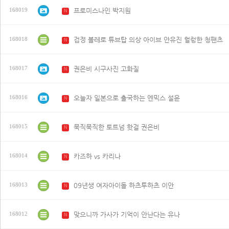
프로미스나인 박지원
168019
N
검정 볼레로 튜브탑 의상 아이브 안유진 헐렁한 청팬츠
168018
N
권은비 시구사진 고화질
168017
N
오늘자 일본으로 출국하는 엔믹스 설윤
168016
N
묵직묵직한 토트넘 핫걸 권은비
168015
N
카즈하 vs 카리나
168014
N
09년생 여자아이돌 하츠투하츠 이안
168013
N
맞으니까 가사가 기억이 안난다는 유나
168012
N