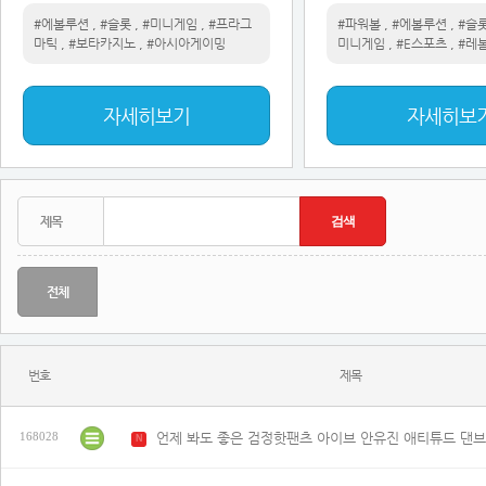
#에볼루션
,
#슬롯
,
#미니게임
,
#프라그
#파워볼
,
#에볼루션
,
#슬
마틱
,
#보타카지노
,
#아시아게이밍
미니게임
,
#E스포츠
,
#레
자세히보기
자세히보
전체
번호
제목
언제 봐도 좋은 검정핫팬츠 아이브 안유진 애티튜드 댄브
168028
N