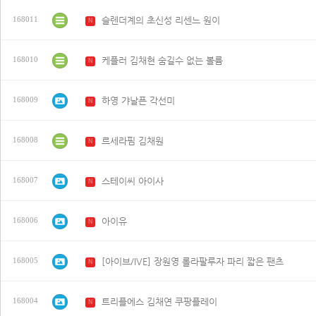
슬렌더계의 초신성 리센느 원이
168011
N
케플러 김채현 숨길수 없는 볼륨
168010
N
하영 갸날픈 각선미
168009
N
르세라핌 김채원
168008
N
스테이씨 아이사
168007
N
아이유
168006
N
[아이브/IVE] 장원영 롤라팔루자 파리 짧은 팬츠
168005
N
트리플에스 김채연 쿠팡플레이
168004
N