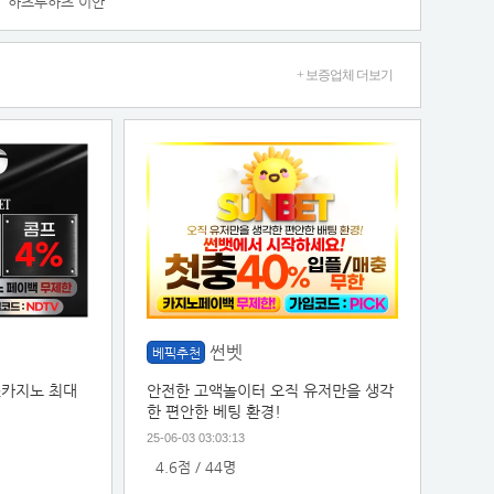
하츠투하츠 이안
+ 보증업체 더보기
썬벳
베픽추천
&카지노 최대
안전한 고액놀이터 오직 유저만을 생각
한 편안한 베팅 환경!
25-06-03 03:03:13
4.6점 / 44명