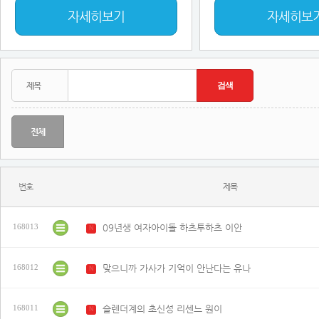
자세히보기
자세히보
전체
번호
제목
09년생 여자아이돌 하츠투하츠 이안
168013
N
맞으니까 가사가 기억이 안난다는 유나
168012
N
슬렌더계의 초신성 리센느 원이
168011
N