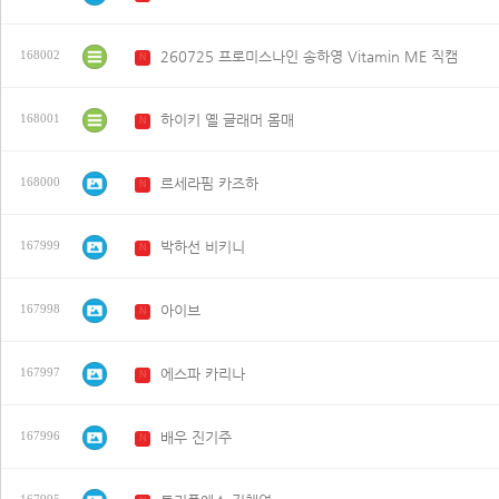
260725 프로미스나인 송하영 Vitamin ME 직캠
168002
N
하이키 옐 글래머 몸매
168001
N
르세라핌 카즈하
168000
N
박하선 비키니
167999
N
아이브
167998
N
에스파 카리나
167997
N
배우 진기주
167996
N