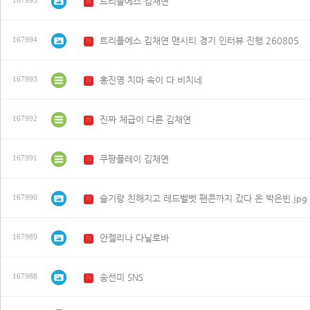
트리플에스 김채연
167995
N
트리플에스 김채연 맨시티 경기 인터뷰 진행 260805
167994
N
홍진영 치마 속이 다 비치네
167993
N
진짜 체급이 다른 김채연
167992
N
쿠팡플레이 김채연
167991
N
슬기랑 친해지고 레드벨벳 팬콘까지 갔다 온 박은빈.jpg
167990
N
안젤리나 다닐로바
167989
N
송선미 SNS
167988
N