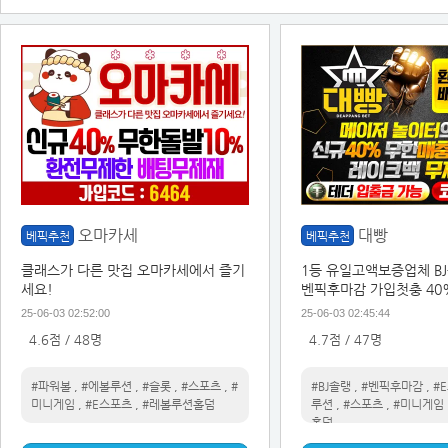
오마카세
대빵
베픽추천
베픽추천
클래스가 다른 맛집 오마카세에서 즐기
1등 유일고액보증업체 B
세요!
벤픽후마감 가입첫충 40
벤트
25-06-03 02:52:00
25-06-03 02:45:44
4.6점 / 48명
4.7점 / 47명
#파워볼
,
#에볼루션
,
#슬롯
,
#스포츠
,
#
#BJ솔랭
,
#벤픽후마감
,
#
미니게임
,
#E스포츠
,
#레볼루션홀덤
루션
,
#스포츠
,
#미니게임
홀덤