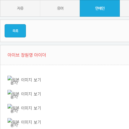
자유
유머
연예인
목록
아이브 장원영 아이더