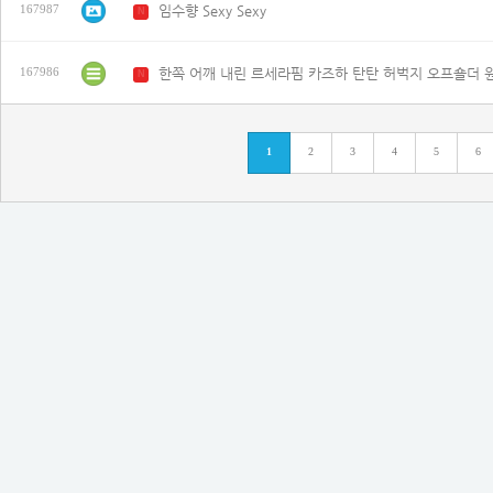
임수향 Sexy Sexy
167987
N
167986
N
1
2
3
4
5
6