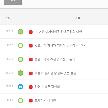
번호
제목
09년생 여자아이돌 하츠투하츠 이안
168013
N
맞으니까 가사가 기억이 안난다는 유나
168012
N
슬렌더계의 초신성 리센느 원이
168011
N
케플러 김채현 숨길수 없는 볼륨
168010
N
하영 갸날픈 각선미
168009
N
르세라핌 김채원
168008
N