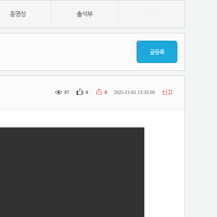
동영상
출석부
-
글등록
신고
87
0
0
2025-11-02 13:35:00