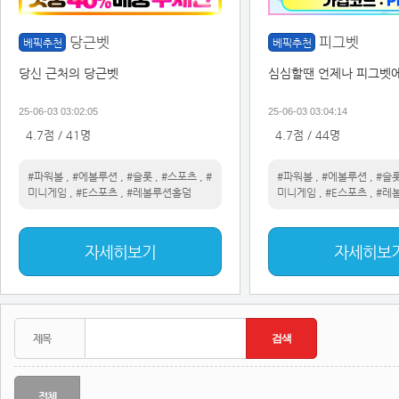
당근벳
피그벳
베픽추천
베픽추천
당신 근처의 당근벳
심심할땐 언제나 피그벳에
25-06-03 03:02:05
25-06-03 03:04:14
4.7점 / 41명
4.7점 / 44명
#파워볼
,
#에볼루션
,
#슬롯
,
#스포츠
,
#
#파워볼
,
#에볼루션
,
#슬
미니게임
,
#E스포츠
,
#레볼루션홀덤
미니게임
,
#E스포츠
,
#레
자세히보기
자세히보
전체