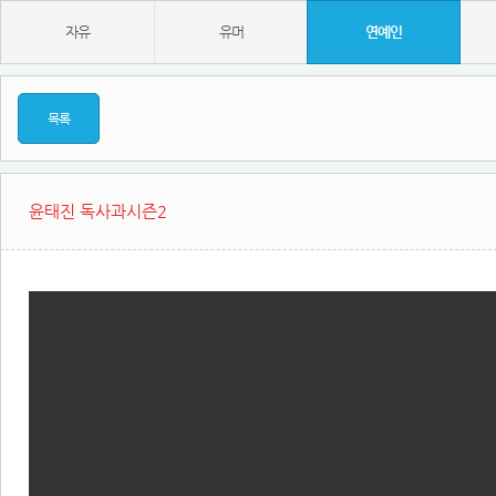
자유
유머
연예인
목록
윤태진 독사과시즌2