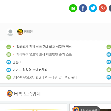
정해인
김태리가 진짜 예쁘구나 라고 생각한 영상
N
과감해진 옆트임 의상 레드벨벳 슬기 쇼츠
N
권은비
아이브 장원영 포에버체리
[에스파/ASEPA] 반전매력 무대위 압도적인 윈터 01
베픽 보증업체
3천만원보증