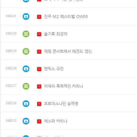
진주 M2 페스티벌 QWER
168221
N
슬기류 최강자
168220
N
채령 콘서트에서 레전드 갱신
168219
N
엔믹스 규진
168218
N
어제자 폭력적인 카리나
168217
N
프로미스나인 송하영
168216
N
에스파 카리나
168215
N