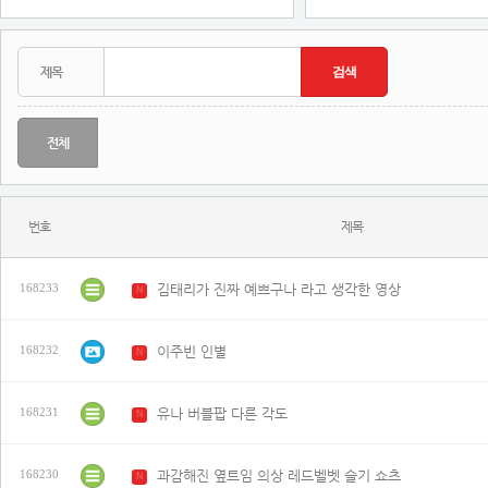
전체
번호
제목
김태리가 진짜 예쁘구나 라고 생각한 영상
168233
N
이주빈 인별
168232
N
유나 버블팝 다른 각도
168231
N
과감해진 옆트임 의상 레드벨벳 슬기 쇼츠
168230
N