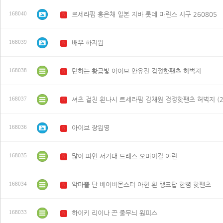
르세라핌 홍은채 일본 지바 롯데 마린스 시구 260805
168040
N
배우 하지원
168039
N
턴하는 황금빛 아이브 안유진 검정핫팬츠 허벅지
168038
N
셔츠 걸친 흰나시 르세라핌 김채원 검정핫팬츠 허벅지 (2
168037
N
아이브 장원영
168036
N
많이 파인 서가대 드레스 오마이걸 아린
168035
N
악마뿔 단 베이비몬스터 아현 흰 탱크탑 한뼘 핫팬츠
168034
N
하이키 리이나 끈 줄무늬 원피스
168033
N