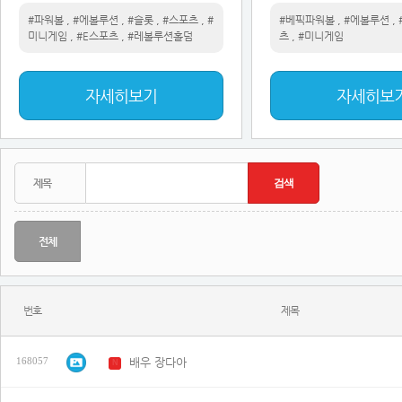
#파워볼
,
#에볼루션
,
#슬롯
,
#스포츠
,
#
#베픽파워볼
,
#에볼루션
,
미니게임
,
#E스포츠
,
#레볼루션홀덤
츠
,
#미니게임
자세히보기
자세히보
전체
번호
제목
배우 장다아
168057
N