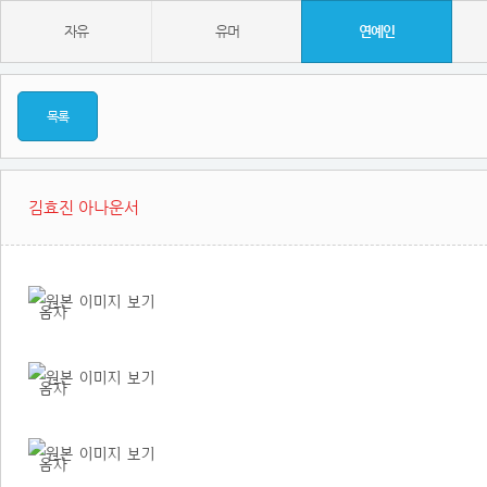
자유
유머
연예인
목록
김효진 아나운서