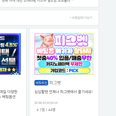
한쪽 어깨 내린 르세라핌 카즈하 옆트임 오프숄더 원피스
+ 보증업체 더보기
피그벳
베픽추천
일매일 다양한
심심할땐 언제나 피그벳에서 즐기세요!
츠 베팅옵션
25-06-03 03:04:14
4.7점 / 44명