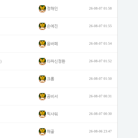
정해인
26-08-07 01:58
손예진
26-08-07 01:55
음바페
26-08-07 01:54
타짜신정환
)
26-08-07 01:52
크롬
26-08-07 01:50
곰비서
26-08-07 00:31
픽샤워
26-08-07 00:30
해골
26-08-06 23:47