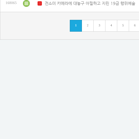
전소미 카메라에 대놓구 아찔하고 지린 19금 행위예술
168065
N
1
2
3
4
5
6