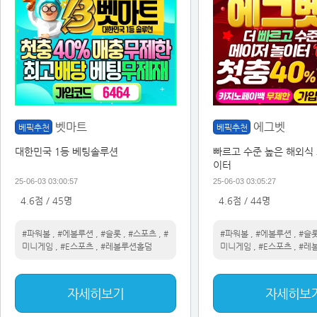
벳마트
에그벳
베픽추천
베픽추천
대한민국 1등 베팅솔루션
빠르고 수준 높은 해외식 
이터
25-06-03 03:00:57
25-06-03 03:05:27
4.6점 / 45명
4.6점 / 44명
#파워볼
,
#에볼루션
,
#슬롯
,
#스포츠
,
#
#파워볼
,
#에볼루션
,
#슬
미니게임
,
#E스포츠
,
#레볼루션홀덤
미니게임
,
#E스포츠
,
#레
자세히보기
자세히보