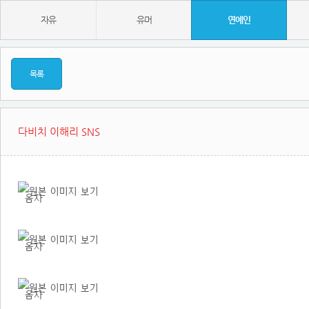
자유
유머
연예인
목록
다비치 이해리 SNS