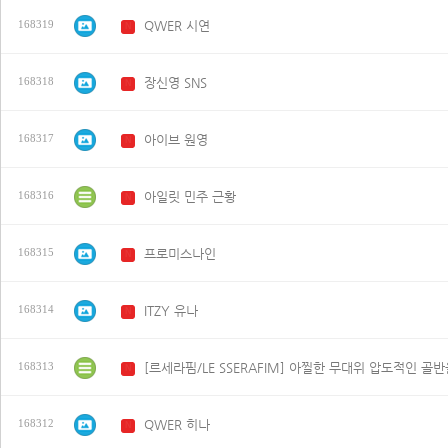
QWER 시연
168319
N
장신영 SNS
168318
N
아이브 원영
168317
N
아일릿 민주 근황
168316
N
프로미스나인
168315
N
ITZY 유나
168314
N
168313
N
QWER 히나
168312
N