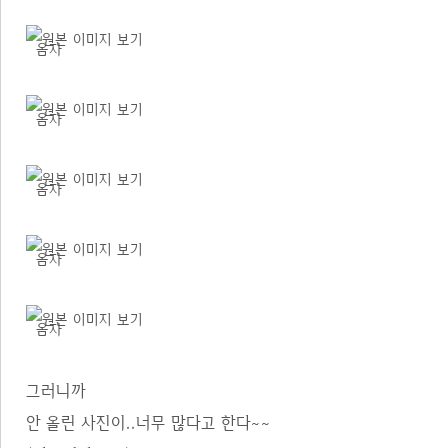
그러니까
안 올린 사진이..너무 많다고 한다~~