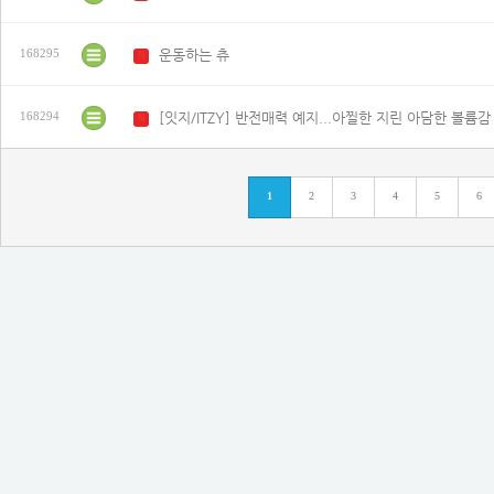
운동하는 츄
168295
N
168294
N
1
2
3
4
5
6