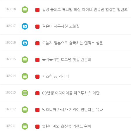
검정 볼레로 튜브탑 의상 아이브 안유진 헐렁한 청팬츠
168018
N
권은비 시구사진 고화질
168017
N
오늘자 일본으로 출국하는 엔믹스 설윤
168016
N
묵직묵직한 토트넘 핫걸 권은비
168015
N
카즈하 vs 카리나
168014
N
09년생 여자아이돌 하츠투하츠 이안
168013
N
맞으니까 가사가 기억이 안난다는 유나
168012
N
슬렌더계의 초신성 리센느 원이
168011
N