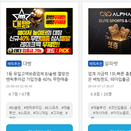
대빵
알파벳
베픽추천
베픽추천
1등 유일고액보증업체 BJ솔랭 멸망전
업계 자금력 1위,빠른 충
벤픽후마감 가입첫충 40% 무한매충이
은 베팅한도, 테더입출금
벤트
실시간 베팅 캐시아웃가
25-06-03 02:45:44
26-04-07 17:36:07
4.7점 / 47명
4.8점 / 26명
#BJ솔랭
,
#벤픽후마감
,
#E스포츠
,
#에볼
#에볼루션
,
#코인입출금
,
루션
,
#스포츠
,
#미니게임
,
#고자본
,
#
,
#캐시아웃
,
#카지노콤프
홀덤
백