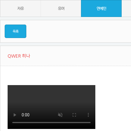
자유
유머
연예인
목록
QWER 히나