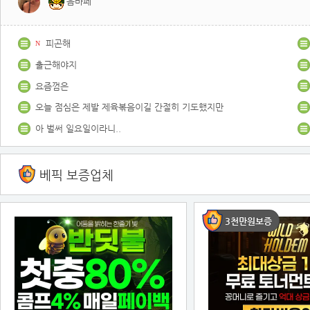
음바페
피곤해
N
출근해야지
요즘껌은
오늘 점심은 제발 제육볶음이길 간절히 기도했지만
아 벌써 일요일이라니..
베픽 보증업체
3천만원보증