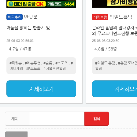
반딧불
와일드홀덤
베픽추천
베픽보증
어둠을 밝히는 한줄기 빛
온라인 홀덤의 절대강자 
의 무료토너먼트진행 보증
이트
25-06-03 02:56:01
25-06-03 03:20:50
4.7점 / 47명
4.8점 / 58명
#파워볼
,
#에볼루션
,
#슬롯
,
#스포츠
,
#
#와일드 홀덤
,
#홀덤 토너
미니게임
,
#E스포츠
,
#레볼루션홀덤
홀덤
자세히보기
자세히보