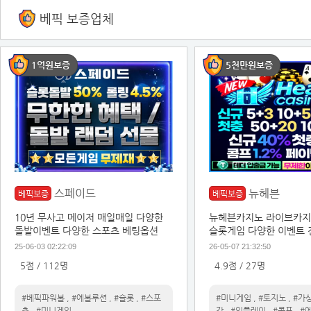
베픽 보증업체
1억원보증
5천만원보증
스페이드
뉴헤븐
베픽보증
베픽보증
10년 무사고 메이저 매일매일 다양한
뉴헤븐카지노 라이브카지
돌발이벤트 다양한 스포츠 베팅옵션
슬롯게임 다양한 이벤트 진
충·페이백 혜택과 빠른충
25-06-03 02:22:09
26-05-07 21:32:50
지원
5점 / 112명
4.9점 / 27명
#베픽파워볼
,
#에볼루션
,
#슬롯
,
#스포
#미니게임
,
#토지노
,
#가
츠
,
#미니게임
간
,
#인플레이
,
#콤프
,
#