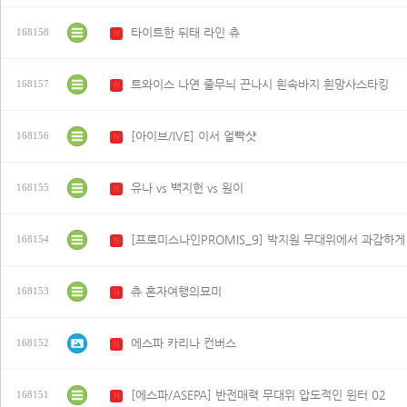
타이트한 뒤태 라인 츄
168158
N
트와이스 나연 줄무늬 끈나시 흰속바지 흰망사스타킹
168157
N
[아이브/IVE] 이서 얼빡샷
168156
N
유나 vs 백지헌 vs 원이
168155
N
168154
N
츄 혼자여행의묘미
168153
N
에스파 카리나 컨버스
168152
N
[에스파/ASEPA] 반전매력 무대위 압도적인 윈터 02
168151
N