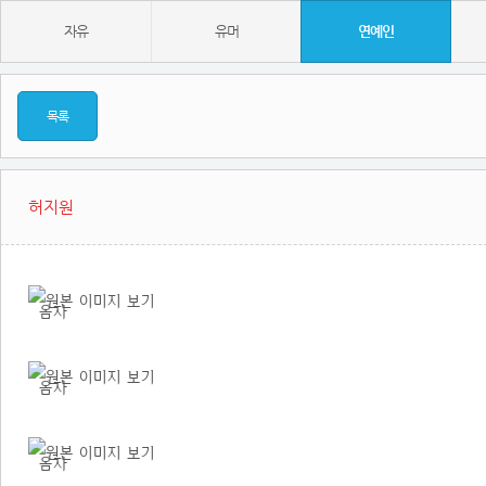
자유
유머
연예인
목록
허지원