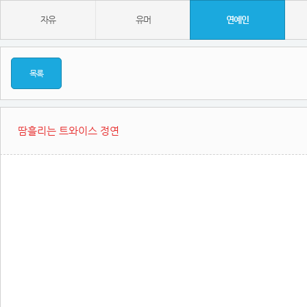
자유
유머
연예인
목록
땀흘리는 트와이스 정연