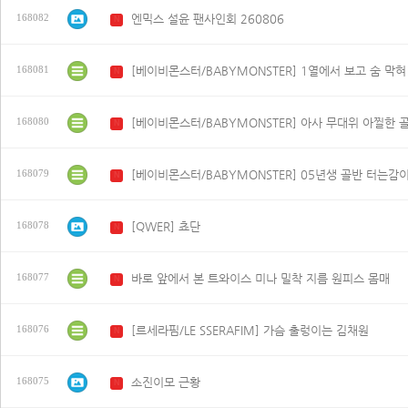
엔믹스 설윤 팬사인회 260806
168082
N
168081
N
168080
N
168079
N
[QWER] 쵸단
168078
N
바로 앞에서 본 트와이스 미나 밀착 지름 원피스 몸매
168077
N
[르세라핌/LE SSERAFIM] 가슴 출렁이는 김채원
168076
N
소진이모 근황
168075
N