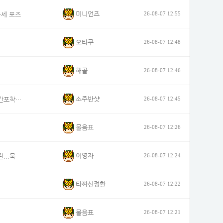
미니언즈
자세 포즈
26-08-07 12:55
오타쿠
26-08-07 12:48
해골
26-08-07 12:46
소주반샷
[프로미스나인/PROMIS_9] 이채영 라방후 방송사고 순간포착...일어
26-08-07 12:45
물음표
26-08-07 12:26
이영자
...묵
26-08-07 12:24
타짜신정환
26-08-07 12:22
물음표
26-08-07 12:21