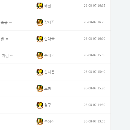
해골
26-08-07 16:35
장사꾼
[베이비몬스터/BABYMONSTER] 1열에서 보고 숨 막혀 죽을 뻔한
26-08-07 16:25
순대국
[베이비몬스터/BABYMONSTER] 아사 무대위 아찔한 골반 트월킹
26-08-07 16:00
순대국
[베이비몬스터/BABYMONSTER] 05년생 골반 터는감이 지린 파리
26-08-07 15:55
손나은
26-08-07 15:40
크롬
26-08-07 15:20
철구
26-08-07 14:30
손예진
26-08-07 13:55