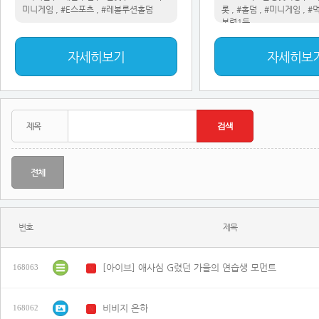
미니게임
,
#E스포츠
,
#레볼루션홀덤
롯
,
#홀덤
,
#미니게임
,
#
본력1등
자세히보기
자세히보
전체
번호
제목
[아이브] 애사심 G렸던 가을의 연습생 모먼트
168063
N
비비지 은하
168062
N