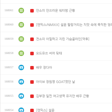
안소미 안쓰러운 워터밤 근황
168061
N
[엔믹스/NMIXX] 설윤 팔랑거리는 치맛 속에 묵직한 엉
168060
N
전소미 아찔하고 지린 가슴골라인[약후]
168059
N
오드유쓰 써머 뒷태
168058
N
배우 장다아
168057
N
아이브 장원영 GOAT였던 날
168056
N
김부장 일찐 여고생역 유지안 배우 근황
168055
N
[엔믹스] 설윤
168054
N