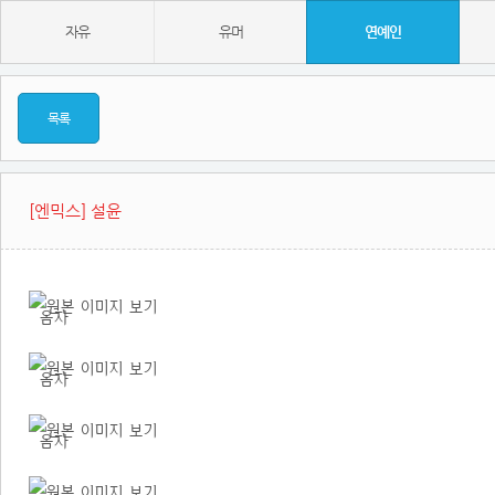
자유
유머
연예인
목록
[엔믹스] 설윤