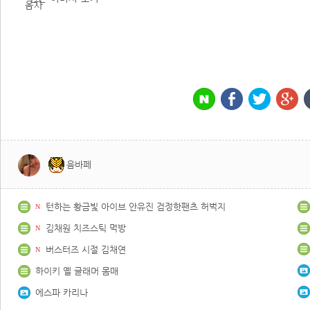
음바페
턴하는 황금빛 아이브 안유진 검정핫팬츠 허벅지
N
김채원 치즈스틱 먹방
N
버스터즈 시절 김채연
N
하이키 옐 글래머 몸매
에스파 카리나