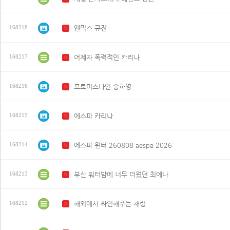
엔믹스 규진
168218
N
어제자 폭력적인 카리나
168217
N
프로미스나인 송하영
168216
N
에스파 카리나
168215
N
에스파 윈터 260808 aespa 2026
168214
N
부산 워터밤에 너무 더웠던 최예나
168213
N
해외에서 싸인해주는 채령
168212
N