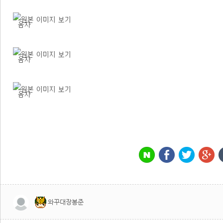
와꾸대장봉준