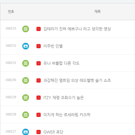
번호
제목
김태리가 진짜 예쁘구나 라고 생각한 영상
168233
N
이주빈 인별
168232
N
유나 버블팝 다른 각도
168231
N
과감해진 옆트임 의상 레드벨벳 슬기 쇼츠
168230
N
ITZY 채령 조회수가 높은
168229
N
미치게 하는 르세라핌 카즈하
168228
N
QWER 쵸단
168227
N