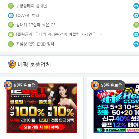
쿠팡플레이 김채연
[QWER] 히나
김태희 27살때 찍은 CF
[클릭금지] 무대위 지리는 선미 아찔한 자세안무....[클릭금지][후방]
조심성 없던 EXID 정화
베픽 보증업체
8천만원보증
5천만원보증