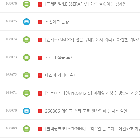
[르세라핌/LE SSERAFIM] 가슴 출렁이는 김채원
168076
N
소진이모 근황
168075
N
[엔믹스/NMIXX] 설윤 무대위에서 지리고 아찔한 기마
168074
N
카리나 실물 느낌
168073
N
에스파 카리나 윈터
168072
N
168071
N
260806 메이크 스타 도쿄 팬산인회 엔믹스 설윤
168070
N
[블랙핑크/BLACKPINK] 무대1열 본 로제...아찔하고 지린
168069
N